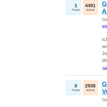
G
1
4491
A
Punkte
Aufrufe
Ge
vo
Ic
w
Ju
d
juw
G
0
2936
V
Punkte
Aufrufe
Ge