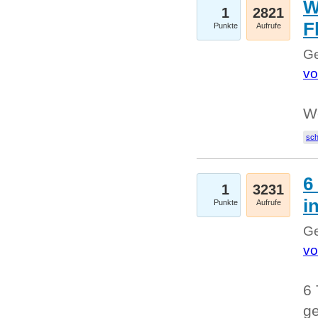
W
1
2821
F
Punkte
Aufrufe
Ge
vo
W
sc
6
1
3231
i
Punkte
Aufrufe
Ge
vo
6 
ge