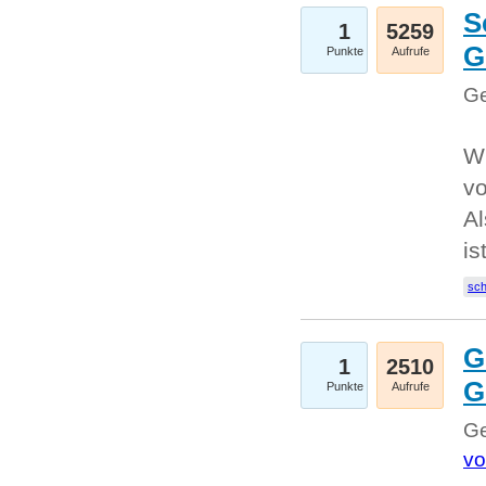
S
1
5259
G
Punkte
Aufrufe
Ge
W
v
Al
is
sc
G
1
2510
G
Punkte
Aufrufe
Ge
vo