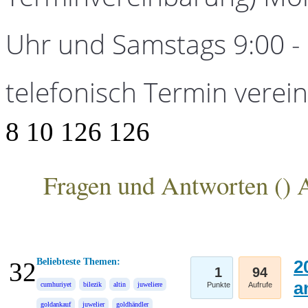
Uhr und Samstags 9:00 - 1
telefonisch Termin verei
8
10
126
126
Fragen und Antworten (
) 
ANKA Edelmetallhandelsgesellschaft mbH
Beliebteste Themen:
2
32
1
94
a
cumhuriyet
bilezik
altin
juweliere
Punkte
Aufrufe
goldankauf
juwelier
goldhändler