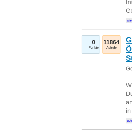
In
G
wie
G
0
11864
Ö
Punkte
Aufrufe
S
Ge
Wi
Du
an
i
gol