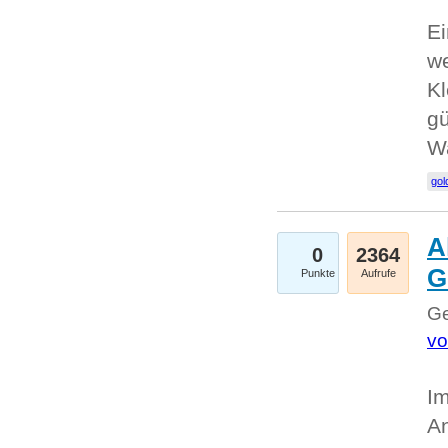
Ei
we
Kl
gü
W
gol
A
0
2364
G
Punkte
Aufrufe
Ge
vo
Im
An