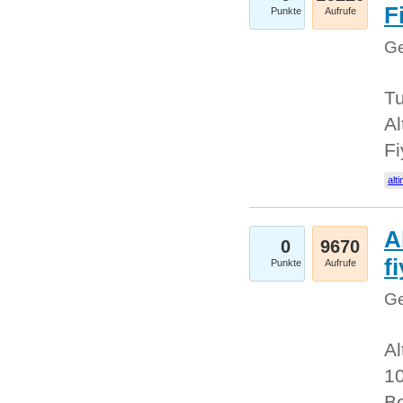
Fi
Punkte
Aufrufe
Ge
Tu
Al
Fi
alti
A
0
9670
f
Punkte
Aufrufe
Ge
Al
10
Be