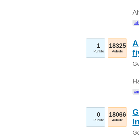
Al
alti
A
1
18325
fi
Punkte
Aufrufe
Ge
H
al
G
0
18066
I
Punkte
Aufrufe
Ge