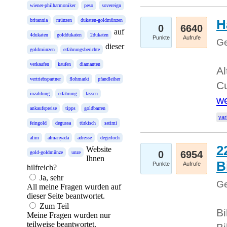
wiener-philharmoniker
peso
sovereign
H
britannia
münzen
dukaten-goldmünzen
0
6640
auf
4dukaten
golddukaten
2dukaten
Punkte
Aufrufe
Ge
dieser
goldmünzen
erfahrungsberichte
verkaufen
kaufen
diamanten
Al
vertriebspartner
flohmarkt
pfandleiher
Cu
inzahlung
erfahrung
lassen
we
ankaufspreise
tipps
goldbarren
yar
feingold
degussa
türkisch
satimi
alim
almanyada
adresse
degerloch
2
Website
0
6954
gold-goldmünze
unze
Ihnen
B
Punkte
Aufrufe
hilfreich?
Ja, sehr
Ge
All meine Fragen wurden auf
dieser Seite beantwortet.
Zum Teil
Bi
Meine Fragen wurden nur
teilweise beantwortet.