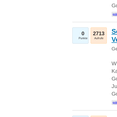
G
gol
S
0
2713
V
Punkte
Aufrufe
Ge
Wi
Ka
Go
Ju
G
gol