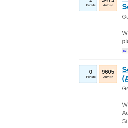
1
3475
S
Punkte
Aufrufe
Ge
Wo
pl
sc
S
0
9605
(
Punkte
Aufrufe
Ge
We
A
Si