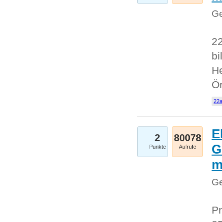
Ge
22
bi
He
Ö
22a
E
2
80078
G
Punkte
Aufrufe
Ge
Pr