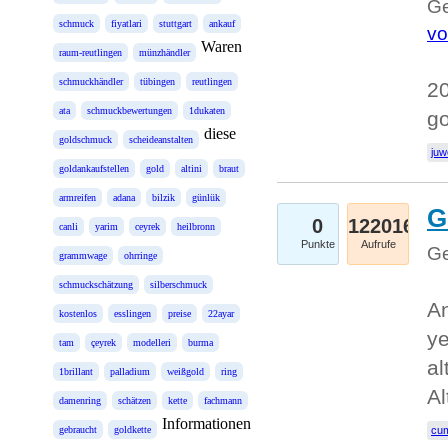
Ge
schmuck
fiyatlari
stuttgart
ankauf
vo
Waren
raum-reutlingen
münzhändler
schmuckhändler
tübingen
reutlingen
20
ata
schmuckbewertungen
1dukaten
g
diese
goldschmuck
scheideanstalten
juw
goldankaufstellen
gold
altini
braut
armreifen
adana
bilzik
günlük
G
0
122016
canli
yarim
ceyrek
heilbronn
Punkte
Aufrufe
Ge
grammwage
ohrringe
schmuckschätzung
silberschmuck
An
kostenlos
esslingen
preise
22ayar
ye
tam
çeyrek
modelleri
burma
al
1brillant
palladium
weißgold
ring
Al
damenring
schätzen
kette
fachmann
Informationen
gebraucht
goldkette
cum