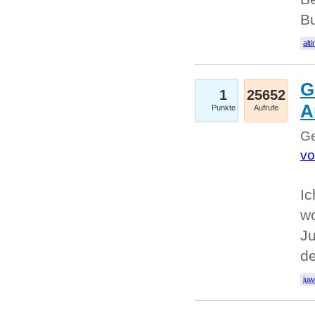
Bu
alti
G
1
25652
A
Punkte
Aufrufe
Ge
vo
Ic
w
Ju
d
juw