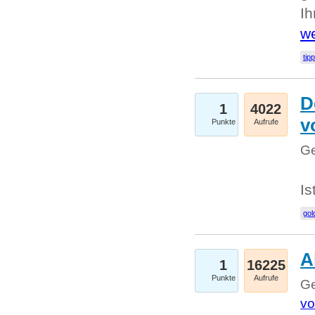
I
we
tip
D
1
4022
v
Punkte
Aufrufe
Ge
Is
gol
A
1
16225
Punkte
Aufrufe
Ge
vo