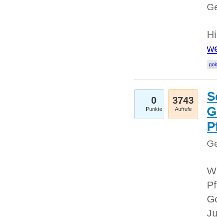
Ge
Hi
we
gol
S
0
3743
G
Punkte
Aufrufe
P
Ge
Wi
Pf
Go
Ju