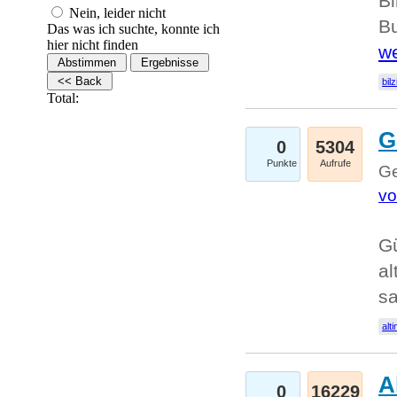
Bi
Nein, leider nicht
Bu
Das was ich suchte, konnte ich
hier nicht finden
we
bilz
Total:
G
0
5304
Punkte
Aufrufe
Ge
vo
Gü
al
sa
alti
A
0
16229