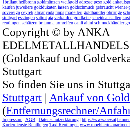
1brillant
heilbronn
goldmünzen
weißgold
adresse
peso
gold
ankaufspr
kaufen
juweliere
golddukaten
lassen
goldschmuck
gebraucht
wiener-
sovereign
çeyrek
almanyada
tipps
modelleri
goldhändler
ohrringe
sch
stuttgart
esslingen
satimi
ata
verkaufen
goldkette
scheideanstalten
kos
reutlingen
schätzen
britannia
armreifen
canli
altini
schmuckhändler
go
Copyright © by ANKA
EDELMETALLHANDELS
(Goldankauf und Goldverka
Stuttgart
So finden Sie uns in Stuttg
Stuttgart
|
Ankauf von Gold 
(
Entfernungsrechner/Anfahr
Impressum
|
AGB
|
Datenschutzerklärung
|
https://www.oev.at
banner
Kurierdienste Reutlingen
Taxi Reutlingen
www.moeblierte-apartments-