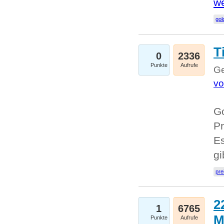
we
go
T
0
2336
Punkte
Aufrufe
Ge
vo
Go
Pr
Es
g
pre
2
1
6765
M
Punkte
Aufrufe