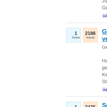
Ju
G
sc
G
1
2186
v
Punkte
Aufrufe
Ge
H
ge
Ke
S
gr
S