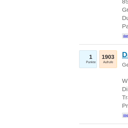
85
Gr
Du
Pa
dam
D
1
1903
Punkte
Aufrufe
Ge
W
Di
Tr
Pr
rin