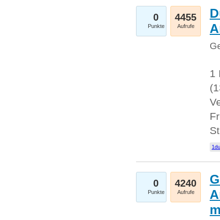
D
0
4455
A
Punkte
Aufrufe
Ge
1 
(
Ve
Fr
St
1du
G
0
4240
A
Punkte
Aufrufe
m