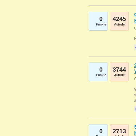
0
4245
Punkte
Aufrufe
G
0
3744
Punkte
Aufrufe
G
W
s
0
2713