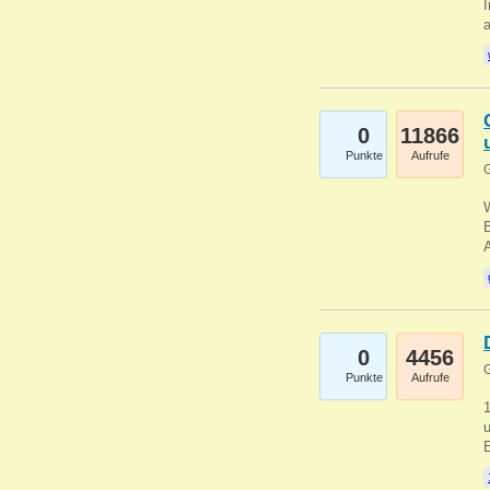
I
a
0
11866
Punkte
Aufrufe
G
B
0
4456
G
Punkte
Aufrufe
u