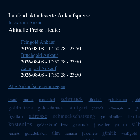
Haupt-
Laufend aktualisierte Ankaufspreise...
Infos zum Ankauf
Sidebar
Aktuelle Preise Heute:
(Primary)
Feingold Ankauf
2026-08-08 - 17:50:28
-
23:50
Bruchgold Ankauf
2026-08-08 - 17:50:28
-
23:50
Zahngold Ankauf
2026-08-08 - 17:50:28
-
23:50
Alle Ankaufspreise anzeigen
schmuck
braut
goldbarren
burma
modelleri
türkisch
gold
p
goldmünze
stuttgart
goldschmuck
çeyrek
erfahrungsberichte
adresse
schmuckschätzung
fiyatlari
1brilla
goldhändler
kostenlos
si
yarim
juwelier
gebraucht
goldankauf
kette
alim
günlük
golddukaten
weißgold
juweliere
verkaufen
diamanten