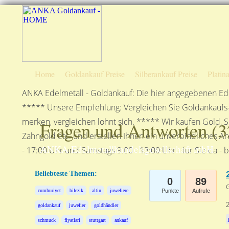
Home
Goldankauf Preise
Silberankauf Preise
Platin
ANKA Edelmetall - Goldankauf: Die hier angegebenen Ede
***** Unsere Empfehlung: Vergleichen Sie Goldankaufs-P
merken, vergleichen lohnt sich. ***** Wir kaufen Gold, S
Fragen und Antworten (
3
Zahngold etc. und erstellen Ihnen ein unverbindliches A
ANKA Edelmetallhandelsgesellschaft mbH
- 17:00 Uhr und Samstags 9:00 - 13:00 Uhr - für Sie da - 
Beliebteste Themen:
0
89
G
cumhuriyet
bilezik
altin
juweliere
Punkte
Aufrufe
goldankauf
juwelier
goldhändler
schmuck
fiyatlari
stuttgart
ankauf