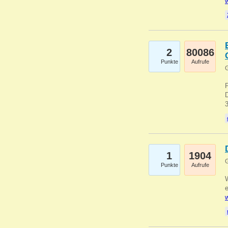
w
2
80086
Punkte
Aufrufe
G
1
1904
G
Punkte
Aufrufe
e
w