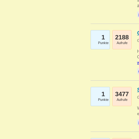
s
1
2188
G
Punkte
Aufrufe
O
w
1
3477
G
Punkte
Aufrufe
W