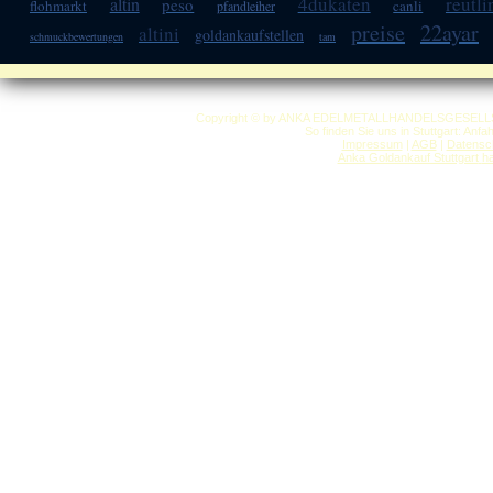
4dukaten
reutl
altin
peso
flohmarkt
canli
pfandleiher
preise
22ayar
altini
goldankaufstellen
schmuckbewertungen
tam
Copyright © by ANKA EDELMETALLHANDELSGESELLSCHAF
So finden Sie uns in Stuttgart: Anf
Impressum
|
AGB
|
Datensc
Anka Goldankauf Stuttgart
h