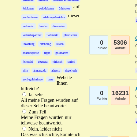
B
auf
4dukaten
golddukaten
2dukaten
B
dieser
goldmünzen
erfahrungsberichte
verkaufen
kaufen
diamanten
vertriebspartner
flohmarkt
pfandleiher
0
5306
inzahlung
erfahrung
lassen
G
Punkte
Aufrufe
ankaufspreise
tipps
goldbarren
G
g
feingold
degussa
türkisch
satimi
alim
almanyada
adresse
degerloch
Website
gold-goldmünze
unze
Ihnen
hilfreich?
0
16231
Ja, sehr
G
Punkte
Aufrufe
All meine Fragen wurden auf
dieser Seite beantwortet.
T
Zum Teil
O
Meine Fragen wurden nur
teilweise beantwortet.
Nein, leider nicht
Das was ich suchte, konnte ich