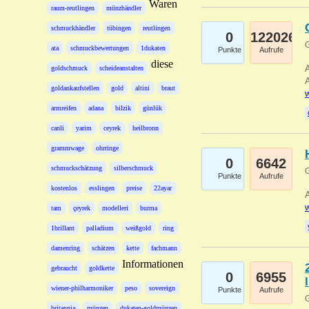
Waren
raum-reutlingen
münzhändler
schmuckhändler
tübingen
reutlingen
0
122026
G
ata
schmuckbewertungen
1dukaten
Punkte
Aufrufe
diese
A
goldschmuck
scheideanstalten
A
goldankaufstellen
gold
altini
braut
w
armreifen
adana
bilzik
günlük
canli
yarim
ceyrek
heilbronn
grammwage
ohrringe
0
6642
schmuckschätzung
silberschmuck
G
Punkte
Aufrufe
kostenlos
esslingen
preise
22ayar
A
w
tam
çeyrek
modelleri
burma
1brillant
palladium
weißgold
ring
damenring
schätzen
kette
fachmann
Informationen
gebraucht
goldkette
0
6955
wiener-philharmoniker
peso
sovereign
Punkte
Aufrufe
G
britannia
münzen
dukaten-goldmünzen