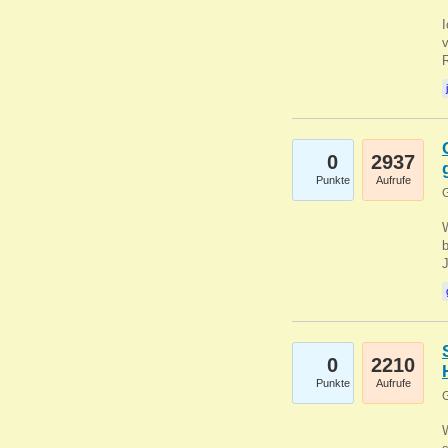
0
2937
Punkte
Aufrufe
G
b
0
2210
Punkte
Aufrufe
G
W