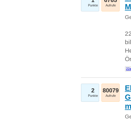
1
6765
M
Punkte
Aufrufe
Ge
22
bi
He
Ö
22a
E
2
80079
G
Punkte
Aufrufe
Ge