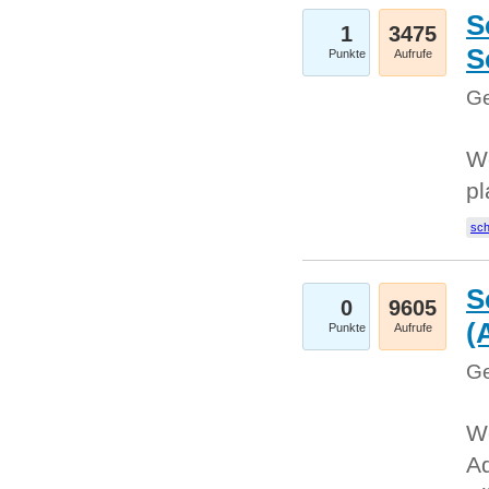
S
1
3475
S
Punkte
Aufrufe
Ge
Wo
pl
sc
S
0
9605
(
Punkte
Aufrufe
Ge
We
A