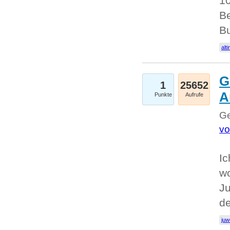
10
Be
Bu
alti
G
1
25652
A
Punkte
Aufrufe
Ge
vo
Ic
w
Ju
d
juw