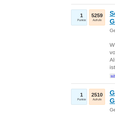
S
1
5259
G
Punkte
Aufrufe
Ge
W
v
Al
is
sc
G
1
2510
G
Punkte
Aufrufe
Ge