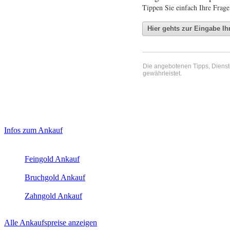
Tippen Sie einfach Ihre Frage
Die angebotenen Tipps, Dienste 
gewährleistet.
Haupt-
Laufend aktualisierte Ankaufspreise...
Infos zum Ankauf
Sidebar
Aktuelle Preise Heute:
(Primary)
Feingold Ankauf
2026-08-07 - 06:17:46
-
05:50
Bruchgold Ankauf
2026-08-07 - 06:17:46
-
05:50
Zahngold Ankauf
2026-08-07 - 06:17:46
-
05:50
Alle Ankaufspreise anzeigen