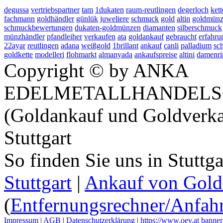
degussa
vertriebspartner
tam
1dukaten
raum-reutlingen
degerloch
kett
fachmann
goldhändler
günlük
juweliere
schmuck
gold
altin
goldmün
schmuckbewertungen
dukaten-goldmünzen
diamanten
silberschmuck
münzhändler
pfandleiher
verkaufen
ata
goldankauf
gebraucht
erfahru
22ayar
reutlingen
adana
weißgold
1brillant
ankauf
canli
palladium
sc
goldkette
modelleri
flohmarkt
almanyada
ankaufspreise
altini
damenri
Copyright © by ANKA
EDELMETALLHANDELS
(Goldankauf und Goldverka
Stuttgart
So finden Sie uns in Stuttg
Stuttgart
|
Ankauf von Gold 
(
Entfernungsrechner/Anfahr
Impressum
|
AGB
|
Datenschutzerklärung
|
https://www.oev.at
banner