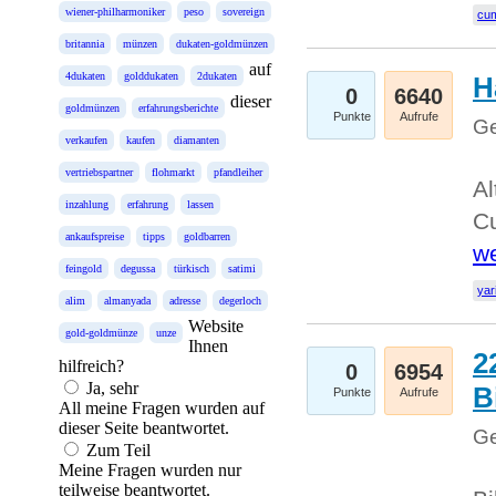
wiener-philharmoniker
peso
sovereign
cum
britannia
münzen
dukaten-goldmünzen
auf
4dukaten
golddukaten
2dukaten
H
0
6640
dieser
goldmünzen
erfahrungsberichte
Punkte
Aufrufe
Ge
verkaufen
kaufen
diamanten
vertriebspartner
flohmarkt
pfandleiher
Al
inzahlung
erfahrung
lassen
Cu
ankaufspreise
tipps
goldbarren
we
feingold
degussa
türkisch
satimi
yar
alim
almanyada
adresse
degerloch
Website
gold-goldmünze
unze
Ihnen
2
hilfreich?
0
6954
Ja, sehr
B
Punkte
Aufrufe
All meine Fragen wurden auf
dieser Seite beantwortet.
Ge
Zum Teil
Meine Fragen wurden nur
teilweise beantwortet.