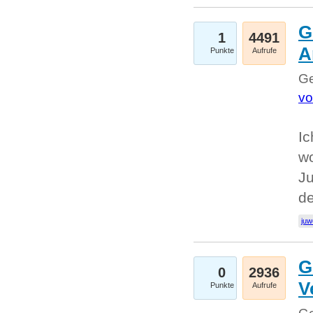
G
1
4491
A
Punkte
Aufrufe
Ge
vo
Ic
w
Ju
d
juw
G
0
2936
V
Punkte
Aufrufe