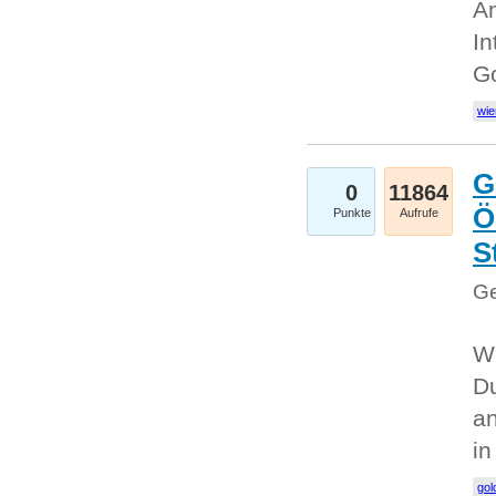
An
In
G
wie
G
0
11864
Ö
Punkte
Aufrufe
S
Ge
Wi
Du
an
i
gol