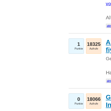
vo
Al
alti
A
1
18325
fi
Punkte
Aufrufe
Ge
H
al
G
0
18066
I
Punkte
Aufrufe