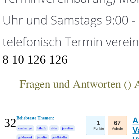
Uhr und Samstags 9:00 - 1
telefonisch Termin verei
8
10
126
126
Fragen und Antworten (
) 
ANKA Edelmetallhandelsgesellschaft mbH
Beliebteste Themen:
A
32
1
67
V
cumhuriyet
bilezik
altin
juweliere
Punkte
Aufrufe
goldankauf
juwelier
goldhändler