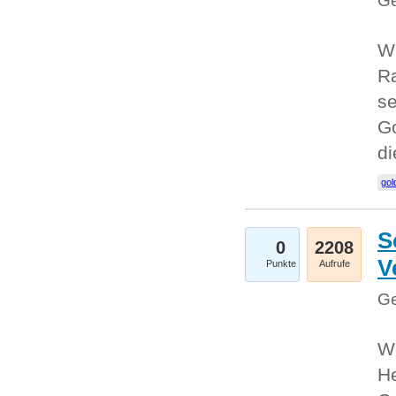
Ge
Wi
Ra
se
Go
d
gol
S
0
2208
V
Punkte
Aufrufe
Ge
Wi
He