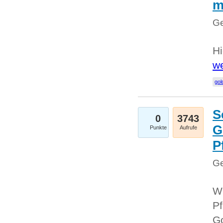
m
Ge
Hi
we
gol
S
0
3743
G
Punkte
Aufrufe
P
Ge
Wi
Pf
Go