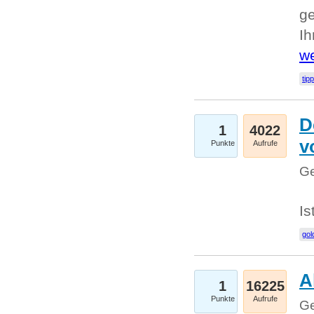
ge
I
we
tip
D
1
4022
v
Punkte
Aufrufe
Ge
Is
gol
A
1
16225
Punkte
Aufrufe
Ge