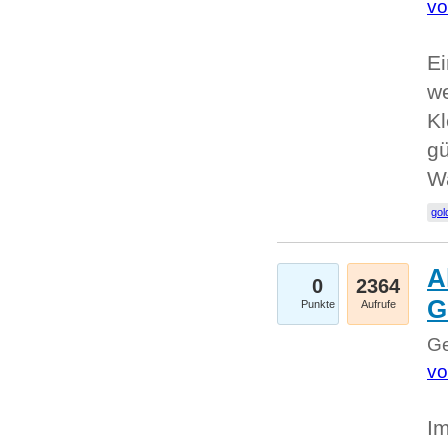
vo
Ei
we
Kl
gü
W
gol
A
0
2364
G
Punkte
Aufrufe
Ge
vo
Im