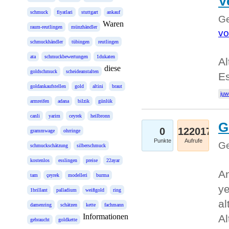
V
schmuck
fiyatlari
stuttgart
ankauf
Ge
Waren
raum-reutlingen
münzhändler
vo
schmuckhändler
tübingen
reutlingen
ata
schmuckbewertungen
1dukaten
Al
diese
goldschmuck
scheideanstalten
Es
goldankaufstellen
gold
altini
braut
juw
armreifen
adana
bilzik
günlük
canli
yarim
ceyrek
heilbronn
G
0
122017
grammwage
ohrringe
Punkte
Aufrufe
Ge
schmuckschätzung
silberschmuck
kostenlos
esslingen
preise
22ayar
An
tam
çeyrek
modelleri
burma
ye
1brillant
palladium
weißgold
ring
al
damenring
schätzen
kette
fachmann
Informationen
Al
gebraucht
goldkette