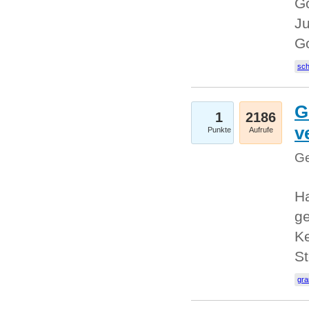
Go
Ju
G
sc
G
1
2186
v
Punkte
Aufrufe
Ge
H
ge
Ke
S
gr