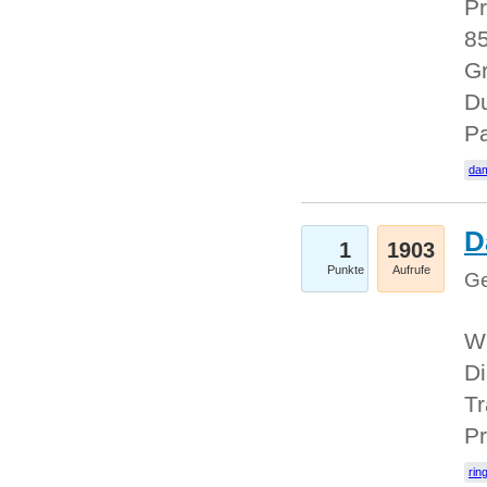
Pr
85
Gr
Du
Pa
dam
D
1
1903
Punkte
Aufrufe
Ge
W
Di
Tr
Pr
rin