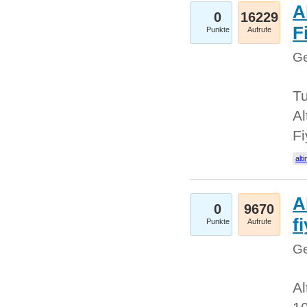
A
0
16229
Fi
Punkte
Aufrufe
Ge
Tu
Al
Fi
alti
A
0
9670
f
Punkte
Aufrufe
Ge
Al