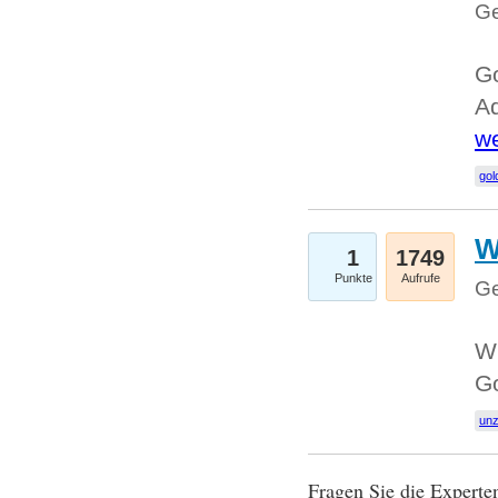
Ge
Go
Ad
we
gol
W
1
1749
Punkte
Aufrufe
Ge
Wi
G
un
Fragen Sie die Expert