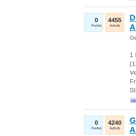
D
0
4455
A
Punkte
Aufrufe
Ge
1 
(
Ve
Fr
St
1du
G
0
4240
A
Punkte
Aufrufe