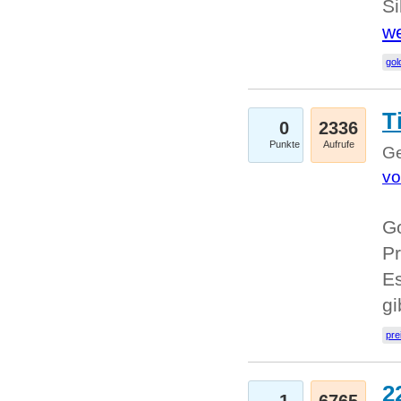
Si
we
go
T
0
2336
Punkte
Aufrufe
Ge
vo
Go
Pr
Es
g
pre
2