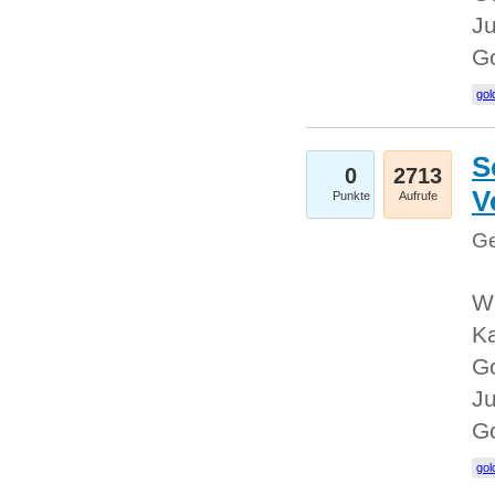
Ju
G
gol
S
0
2713
V
Punkte
Aufrufe
Ge
Wi
Ka
Go
Ju
G
gol