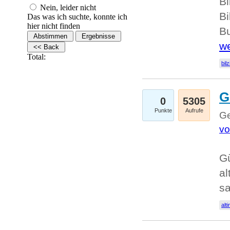
Bi
Nein, leider nicht
Bi
Das was ich suchte, konnte ich
hier nicht finden
Bu
we
Total:
bilz
G
0
5305
Punkte
Aufrufe
Ge
vo
Gü
al
sa
alti