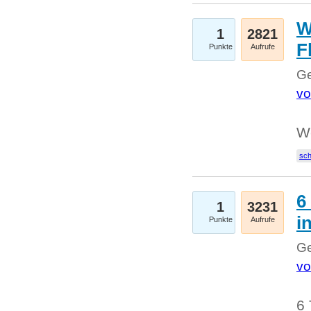
W
1
2821
F
Punkte
Aufrufe
Ge
vo
W
sc
6
1
3231
i
Punkte
Aufrufe
Ge
vo
6 