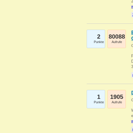
2
w
2
80088
Punkte
Aufrufe
G
1
1905
G
Punkte
Aufrufe
e
w