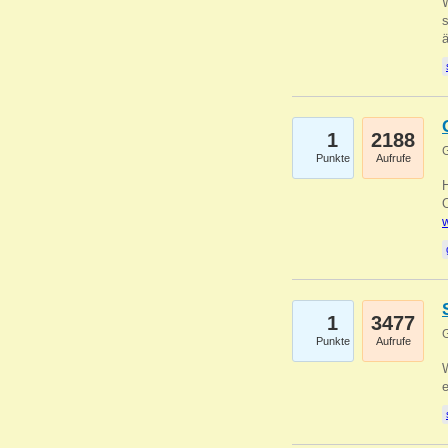
W
s
1
2188
G
Punkte
Aufrufe
O
w
1
3477
G
Punkte
Aufrufe
W