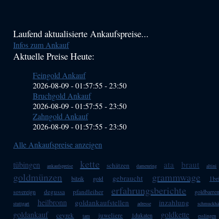
Haupt-
Laufend aktualisierte Ankaufspreise...
Infos zum Ankauf
Sidebar
Aktuelle Preise Heute:
(Primary)
Feingold Ankauf
2026-08-09 - 01:57:55
-
23:50
Bruchgold Ankauf
2026-08-09 - 01:57:55
-
23:50
Zahngold Ankauf
2026-08-09 - 01:57:55
-
23:50
Alle Ankaufspreise anzeigen
kette
ata
braut
tübingen
schätzen
ankaufspreise
damenring
altini
goldmünzen
grammwage
gebraucht
1br
bilzik
gold
erfahrungsberichte
degussa
pfandleiher
sovereign
goldbarre
heilbronn
goldankaufstellen
inzahlung
stuttgart
adresse
schmuckhä
goldankauf
goldkette
ceyrek
juweliere
1dukaten
tam
esslingen