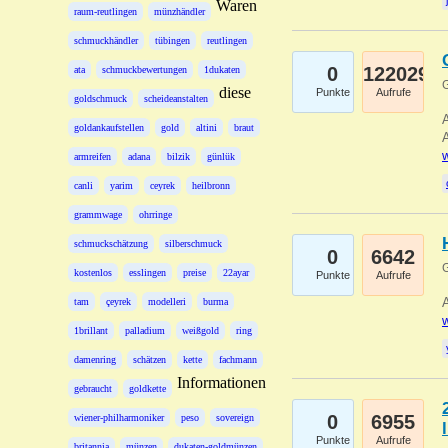
Waren
raum-reutlingen
münzhändler
schmuckhändler
tübingen
reutlingen
0
122029
ata
schmuckbewertungen
1dukaten
G
diese
Punkte
Aufrufe
goldschmuck
scheideanstalten
A
goldankaufstellen
gold
altini
braut
A
w
armreifen
adana
bilzik
günlük
canli
yarim
ceyrek
heilbronn
grammwage
ohrringe
schmuckschätzung
silberschmuck
0
6642
G
kostenlos
esslingen
preise
22ayar
Punkte
Aufrufe
A
tam
çeyrek
modelleri
burma
w
1brillant
palladium
weißgold
ring
damenring
schätzen
kette
fachmann
Informationen
gebraucht
goldkette
0
6955
wiener-philharmoniker
peso
sovereign
Punkte
Aufrufe
britannia
münzen
dukaten-goldmünzen