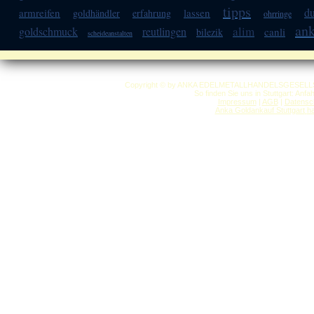
tipps
d
armreifen
lassen
goldhändler
erfahrung
ohrringe
an
alim
goldschmuck
reutlingen
canli
bilezik
scheideanstalten
Copyright © by ANKA EDELMETALLHANDELSGESELLSCHAF
So finden Sie uns in Stuttgart: Anf
Impressum
|
AGB
|
Datensc
Anka Goldankauf Stuttgart
h