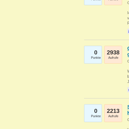
G
0
2938
Punkte
Aufrufe
G
b
0
2213
Punkte
Aufrufe
G