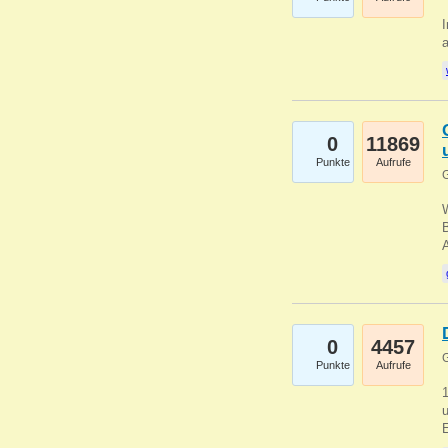
I
a
0
11869
Punkte
Aufrufe
G
B
0
4457
G
Punkte
Aufrufe
u