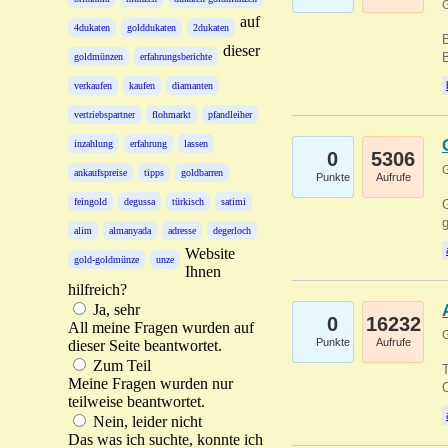
G
auf
4dukaten
golddukaten
2dukaten
B
dieser
B
goldmünzen
erfahrungsberichte
verkaufen
kaufen
diamanten
vertriebspartner
flohmarkt
pfandleiher
inzahlung
erfahrung
lassen
0
5306
G
ankaufspreise
tipps
goldbarren
Punkte
Aufrufe
feingold
degussa
türkisch
satimi
G
g
alim
almanyada
adresse
degerloch
Website
gold-goldmünze
unze
Ihnen
hilfreich?
Ja, sehr
0
16232
All meine Fragen wurden auf
G
Punkte
Aufrufe
dieser Seite beantwortet.
Zum Teil
T
Meine Fragen wurden nur
O
teilweise beantwortet.
Nein, leider nicht
Das was ich suchte, konnte ich