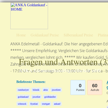
Home
Goldankauf Preise
Silberankauf Preise
Platin
ANKA Edelmetall - Goldankauf: Die hier angegebenen Ede
***** Unsere Empfehlung: Vergleichen Sie Goldankaufs-P
merken, vergleichen lohnt sich. ***** Wir kaufen Gold, S
Fragen und Antworten (
3
Zahngold etc. und erstellen Ihnen ein unverbindliches A
ANKA Edelmetallhandelsgesellschaft mbH
- 17:00 Uhr und Samstags 9:00 - 13:00 Uhr - für Sie da - 
Beliebteste Themen:
0
60
cumhuriyet
bilezik
altin
juweliere
Punkte
Aufrufe
G
goldankauf
juwelier
goldhändler
schmuck
fiyatlari
stuttgart
ankauf