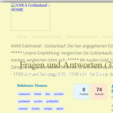
Home
Goldankauf Preise
Silberankauf Preise
Platin
ANKA Edelmetall - Goldankauf: Die hier angegebenen Ede
***** Unsere Empfehlung: Vergleichen Sie Goldankaufs-P
merken, vergleichen lohnt sich. ***** Wir kaufen Gold, S
Fragen und Antworten (
3
Zahngold etc. und erstellen Ihnen ein unverbindliches A
ANKA Edelmetallhandelsgesellschaft mbH
- 17:00 Uhr und Samstags 9:00 - 13:00 Uhr - für Sie da - 
Beliebteste Themen:
0
74
cumhuriyet
bilezik
altin
juweliere
Punkte
Aufrufe
G
goldankauf
juwelier
goldhändler
A
schmuck
fiyatlari
stuttgart
ankauf
G