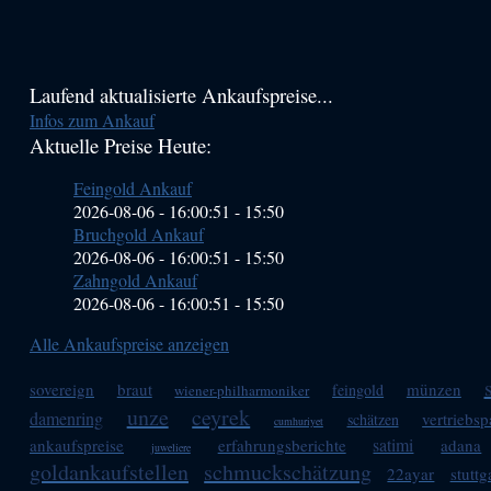
Haupt-
Laufend aktualisierte Ankaufspreise...
Infos zum Ankauf
Sidebar
Aktuelle Preise Heute:
(Primary)
Feingold Ankauf
2026-08-06 - 16:00:51
-
15:50
Bruchgold Ankauf
2026-08-06 - 16:00:51
-
15:50
Zahngold Ankauf
2026-08-06 - 16:00:51
-
15:50
Alle Ankaufspreise anzeigen
sovereign
braut
münzen
feingold
wiener-philharmoniker
unze
ceyrek
damenring
vertriebsp
schätzen
cumhuriyet
satimi
ankaufspreise
erfahrungsberichte
adana
juweliere
goldankaufstellen
schmuckschätzung
22ayar
stuttg