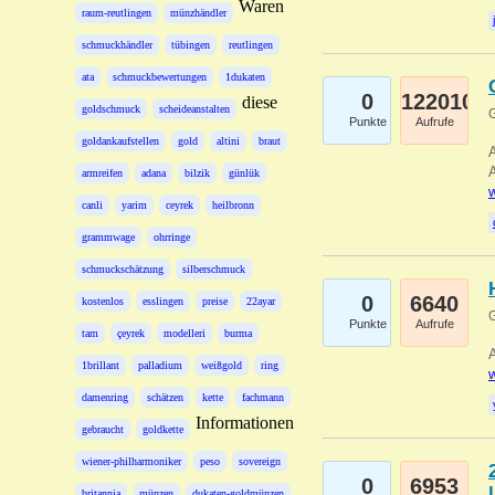
Waren
raum-reutlingen
münzhändler
schmuckhändler
tübingen
reutlingen
ata
schmuckbewertungen
1dukaten
0
122010
diese
goldschmuck
scheideanstalten
G
Punkte
Aufrufe
goldankaufstellen
gold
altini
braut
A
A
armreifen
adana
bilzik
günlük
w
canli
yarim
ceyrek
heilbronn
grammwage
ohrringe
schmuckschätzung
silberschmuck
0
6640
kostenlos
esslingen
preise
22ayar
G
Punkte
Aufrufe
tam
çeyrek
modelleri
burma
A
1brillant
palladium
weißgold
ring
w
damenring
schätzen
kette
fachmann
Informationen
gebraucht
goldkette
wiener-philharmoniker
peso
sovereign
0
6953
britannia
münzen
dukaten-goldmünzen