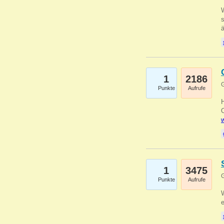
W
s
1
2186
G
Punkte
Aufrufe
O
w
1
3475
G
Punkte
Aufrufe
W