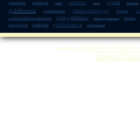
juwelier
çeyrek
gebraucht
esslingen
canli
preise
heilbronn
goldbarren
raum-reutlingen
s
lassen
goldmünzen
gold-goldmünze
schmuckbewertungen
burma
dukaten-goldmünzen
goldschmuck
degerloch
weißgold
postversand
Copyright © by ANKA EDELMETALLHANDELSGESELLSCHAF
So finden Sie uns in Stuttgart: Anf
Impressum
|
AGB
|
Datensc
Anka Goldankauf Stuttgart
h