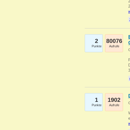
2
2
w
2
80076
Punkte
Aufrufe
G
1
1902
G
Punkte
Aufrufe
e
w