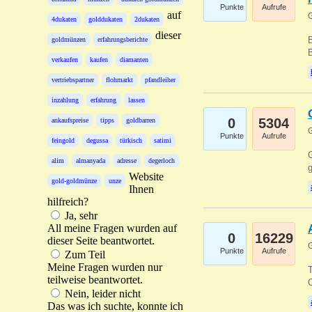
Punkte
Aufrufe
auf
G
4dukaten
golddukaten
2dukaten
dieser
B
goldmünzen
erfahrungsberichte
B
verkaufen
kaufen
diamanten
vertriebspartner
flohmarkt
pfandleiher
inzahlung
erfahrung
lassen
0
5304
ankaufspreise
tipps
goldbarren
G
Punkte
Aufrufe
feingold
degussa
türkisch
satimi
G
alim
almanyada
adresse
degerloch
g
Website
gold-goldmünze
unze
Ihnen
hilfreich?
Ja, sehr
All meine Fragen wurden auf
0
16229
dieser Seite beantwortet.
G
Punkte
Aufrufe
Zum Teil
Meine Fragen wurden nur
T
teilweise beantwortet.
O
Nein, leider nicht
Das was ich suchte, konnte ich