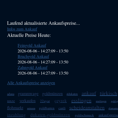
Haupt-
Laufend aktualisierte Ankaufspreise...
Infos zum Ankauf
Sidebar
Aktuelle Preise Heute:
(Primary)
Feingold Ankauf
2026-08-06 - 14:27:09
-
13:50
Bruchgold Ankauf
2026-08-06 - 14:27:09
-
13:50
Zahngold Ankauf
2026-08-06 - 14:27:09
-
13:50
Alle Ankaufspreise anzeigen
ankauf
türkisch
grammwage
goldmünzen
adana
4dukaten
esslingen
çeyrek
verkaufen
unze
22ayar
reutlingen
gold-
scheideanstalten
flohmarkt
goldbarren
canli
münzen
diamant
inzahlung
dukaten-goldmünzen
ankaufspreis
goldschmuck