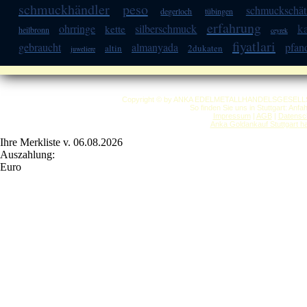
schmuckhändler
peso
schmuckschä
degerloch
tübingen
erfahrung
k
ohrringe
silberschmuck
kette
heilbronn
ceyrek
fiyatlari
gebraucht
almanyada
pfan
altin
2dukaten
juweliere
Copyright © by ANKA EDELMETALLHANDELSGESELLSCHAF
So finden Sie uns in Stuttgart: Anf
Impressum
|
AGB
|
Datensc
Anka Goldankauf Stuttgart
h
Ihre Merkliste v. 06.08.2026
Auszahlung:
Euro