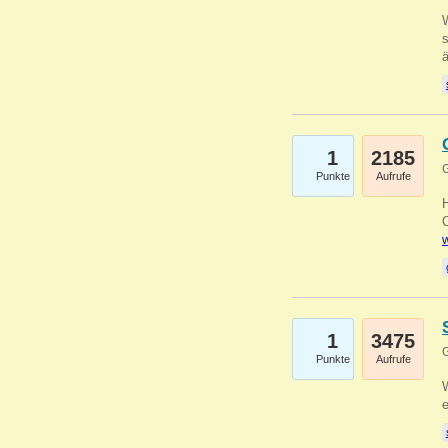
W
s
1
2185
G
Punkte
Aufrufe
O
w
1
3475
G
Punkte
Aufrufe
W