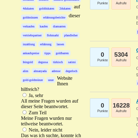
Punkte
Aufrufe
auf
G
4dukaten
golddukaten
2dukaten
dieser
B
goldmünzen
erfahrungsberichte
B
verkaufen
kaufen
diamanten
vertriebspartner
flohmarkt
pfandleiher
inzahlung
erfahrung
lassen
0
5304
ankaufspreise
tipps
goldbarren
G
Punkte
Aufrufe
feingold
degussa
türkisch
satimi
G
alim
almanyada
adresse
degerloch
g
Website
gold-goldmünze
unze
Ihnen
hilfreich?
Ja, sehr
All meine Fragen wurden auf
0
16228
dieser Seite beantwortet.
G
Punkte
Aufrufe
Zum Teil
Meine Fragen wurden nur
T
teilweise beantwortet.
O
Nein, leider nicht
Das was ich suchte, konnte ich