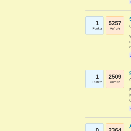
1
5257
G
Punkte
Aufrufe
1
2509
G
Punkte
Aufrufe
E
K
0
2364