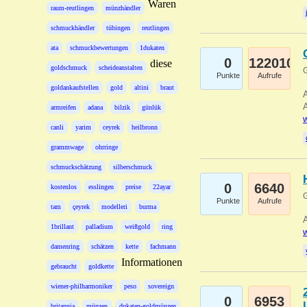
Waren
raum-reutlingen
münzhändler
schmuckhändler
tübingen
reutlingen
ata
schmuckbewertungen
1dukaten
0
122010
diese
goldschmuck
scheideanstalten
G
Punkte
Aufrufe
goldankaufstellen
gold
altini
braut
A
A
armreifen
adana
bilzik
günlük
w
canli
yarim
ceyrek
heilbronn
grammwage
ohrringe
schmuckschätzung
silberschmuck
0
6640
kostenlos
esslingen
preise
22ayar
G
Punkte
Aufrufe
tam
çeyrek
modelleri
burma
A
1brillant
palladium
weißgold
ring
w
damenring
schätzen
kette
fachmann
Informationen
gebraucht
goldkette
wiener-philharmoniker
peso
sovereign
0
6953
britannia
münzen
dukaten-goldmünzen