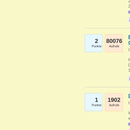
2
2
w
2
80076
Punkte
Aufrufe
G
1
1902
G
Punkte
Aufrufe
e
w