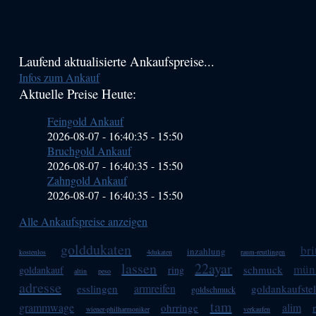
Haupt-
Laufend aktualisierte Ankaufspreise...
Infos zum Ankauf
Sidebar
Aktuelle Preise Heute:
(Primary)
Feingold Ankauf
2026-08-07 - 16:40:35
-
15:50
Bruchgold Ankauf
2026-08-07 - 16:40:35
-
15:50
Zahngold Ankauf
2026-08-07 - 16:40:35
-
15:50
Alle Ankaufspreise anzeigen
golddukaten
bri
inzahlung
kostenlos
4dukaten
raum-reutlingen
lassen
22ayar
mün
schmuck
goldankauf
ring
altin
peso
adresse
armreifen
esslingen
goldankaufstel
goldschmuck
tam
grammwage
alim
ohrringe
wiener-philharmoniker
verkaufen