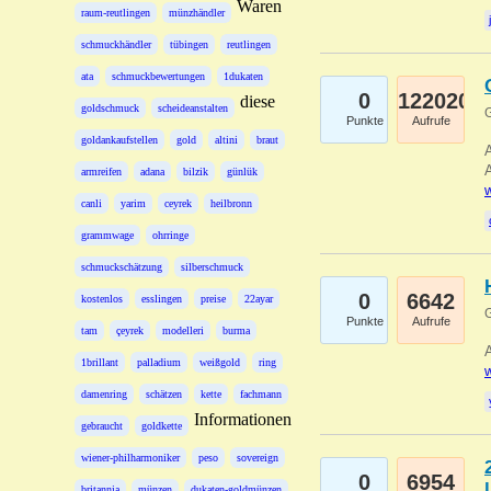
Waren
raum-reutlingen
münzhändler
schmuckhändler
tübingen
reutlingen
ata
schmuckbewertungen
1dukaten
0
122020
diese
goldschmuck
scheideanstalten
G
Punkte
Aufrufe
goldankaufstellen
gold
altini
braut
A
A
armreifen
adana
bilzik
günlük
w
canli
yarim
ceyrek
heilbronn
grammwage
ohrringe
schmuckschätzung
silberschmuck
0
6642
kostenlos
esslingen
preise
22ayar
G
Punkte
Aufrufe
tam
çeyrek
modelleri
burma
A
1brillant
palladium
weißgold
ring
w
damenring
schätzen
kette
fachmann
Informationen
gebraucht
goldkette
wiener-philharmoniker
peso
sovereign
0
6954
britannia
münzen
dukaten-goldmünzen