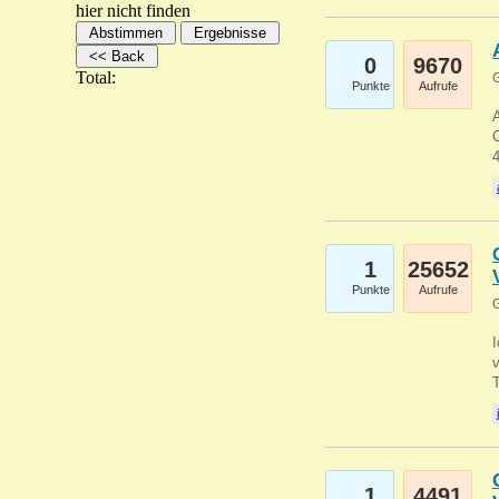
hier nicht finden
0
9670
Total:
G
Punkte
Aufrufe
A
C
1
25652
Punkte
Aufrufe
G
1
4491