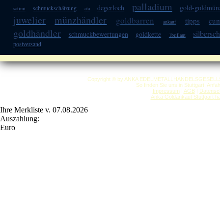
palladium
degerloch
gold-goldmün
schmuckschätzung
satimi
ata
juwelier
münzhändler
goldbarren
tipps
cum
ankauf
goldhändler
silbers
schmuckbewertungen
goldkette
1brillant
postversand
Copyright © by ANKA EDELMETALLHANDELSGESELLSCHAF
So finden Sie uns in Stuttgart: Anf
Impressum
|
AGB
|
Datensc
Anka Goldankauf Stuttgart
h
Ihre Merkliste v. 07.08.2026
Auszahlung:
Euro