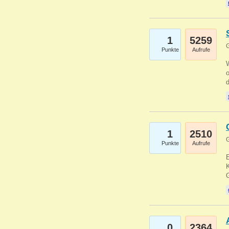
1
5259
G
Punkte
Aufrufe
1
2510
G
Punkte
Aufrufe
E
K
0
2364