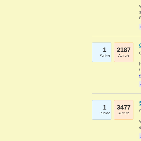
W
s
1
2187
G
Punkte
Aufrufe
O
w
1
3477
G
Punkte
Aufrufe
W