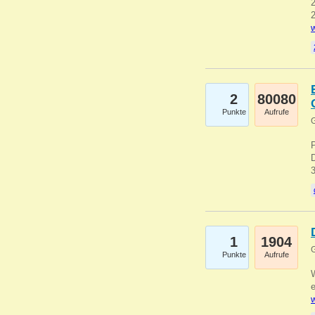
2
2
w
2
80080
Punkte
Aufrufe
G
1
1904
G
Punkte
Aufrufe
e
w