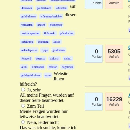
Punkte
Aufrufe
auf
G
4dukaten
golddukaten
2dukaten
dieser
B
goldmünzen
erfahrungsberichte
B
verkaufen
kaufen
diamanten
vertriebspartner
flohmarkt
pfandleiher
inzahlung
erfahrung
lassen
0
5305
ankaufspreise
tipps
goldbarren
G
Punkte
Aufrufe
feingold
degussa
türkisch
satimi
G
alim
almanyada
adresse
degerloch
g
Website
gold-goldmünze
unze
Ihnen
hilfreich?
Ja, sehr
All meine Fragen wurden auf
0
16229
dieser Seite beantwortet.
G
Punkte
Aufrufe
Zum Teil
Meine Fragen wurden nur
T
teilweise beantwortet.
O
Nein, leider nicht
Das was ich suchte, konnte ich