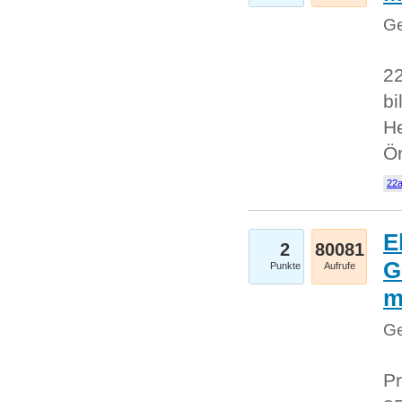
Ge
22
bi
He
Ö
22a
E
2
80081
G
Punkte
Aufrufe
Ge
Pr