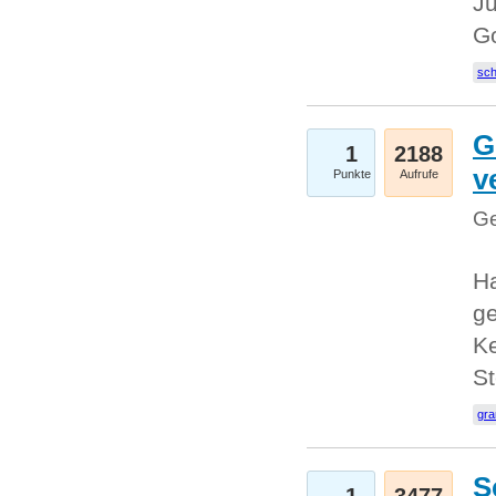
Ju
G
sc
G
1
2188
v
Punkte
Aufrufe
Ge
H
ge
Ke
S
gr
S