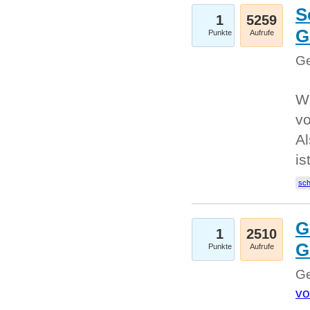
S
1
5259
G
Punkte
Aufrufe
Ge
W
v
Al
is
sc
G
1
2510
G
Punkte
Aufrufe
Ge
vo