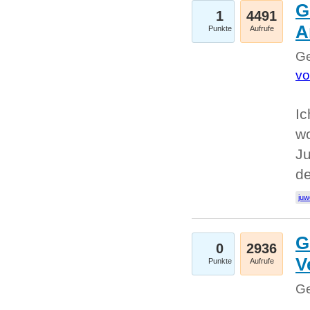
G
1
4491
A
Punkte
Aufrufe
Ge
vo
Ic
w
Ju
d
juw
G
0
2936
V
Punkte
Aufrufe
Ge