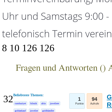
Uhr und Samstags 9:00 - 1
telefonisch Termin verei
8
10
126
126
Fragen und Antworten (
) 
ANKA Edelmetallhandelsgesellschaft mbH
Beliebteste Themen:
G
32
1
94
R
cumhuriyet
bilezik
altin
juweliere
Punkte
Aufrufe
goldankauf
juwelier
goldhändler