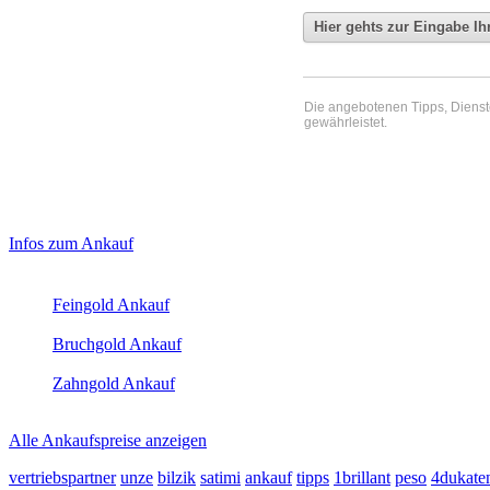
Die angebotenen Tipps, Dienste 
gewährleistet.
Haupt-
Laufend aktualisierte Ankaufspreise...
Infos zum Ankauf
Sidebar
Aktuelle Preise Heute:
(Primary)
Feingold Ankauf
2026-08-08 - 01:55:13
-
23:50
Bruchgold Ankauf
2026-08-08 - 01:55:13
-
23:50
Zahngold Ankauf
2026-08-08 - 01:55:13
-
23:50
Alle Ankaufspreise anzeigen
vertriebspartner
unze
bilzik
satimi
ankauf
tipps
1brillant
peso
4dukate