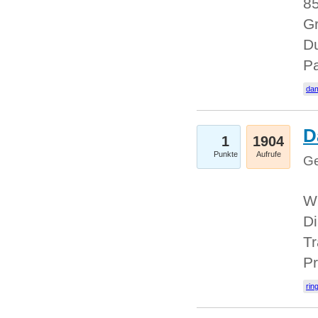
85
Gr
Du
Pa
dam
D
1
1904
Punkte
Aufrufe
Ge
W
Di
Tr
Pr
rin