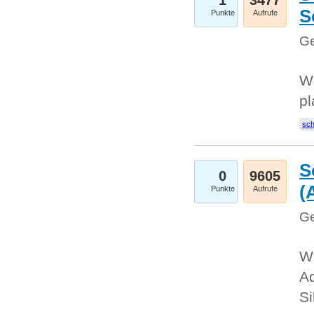
1
3477
S
Punkte
Aufrufe
Ge
Wo
pl
sc
S
0
9605
(
Punkte
Aufrufe
Ge
We
A
Si