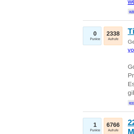
we
go
T
0
2338
Punkte
Aufrufe
Ge
vo
Go
Pr
Es
g
pre
2
1
6766
M
Punkte
Aufrufe