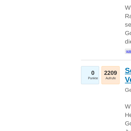
Wi
Ra
se
Go
d
gol
S
0
2209
V
Punkte
Aufrufe
Ge
Wi
He
Go