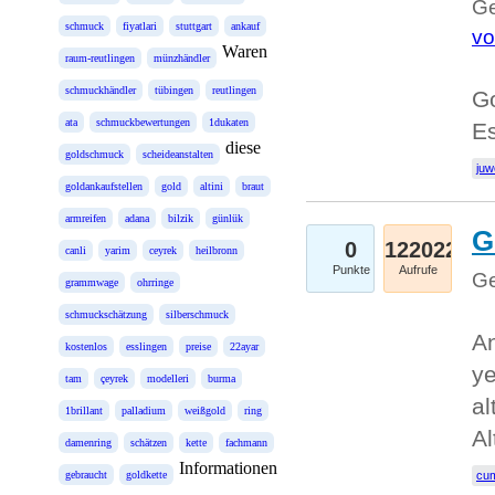
Ge
schmuck
fiyatlari
stuttgart
ankauf
vo
Waren
raum-reutlingen
münzhändler
schmuckhändler
tübingen
reutlingen
Go
ata
schmuckbewertungen
1dukaten
E
diese
goldschmuck
scheideanstalten
juw
goldankaufstellen
gold
altini
braut
armreifen
adana
bilzik
günlük
G
0
122022
canli
yarim
ceyrek
heilbronn
Punkte
Aufrufe
Ge
grammwage
ohrringe
schmuckschätzung
silberschmuck
An
kostenlos
esslingen
preise
22ayar
ye
tam
çeyrek
modelleri
burma
al
1brillant
palladium
weißgold
ring
Al
damenring
schätzen
kette
fachmann
Informationen
gebraucht
goldkette
cum