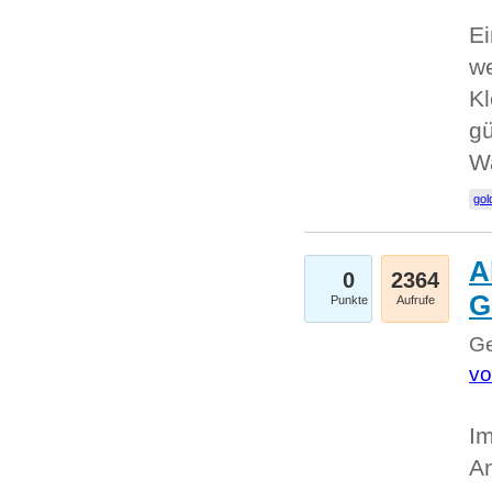
Ei
we
Kl
gü
W
gol
A
0
2364
G
Punkte
Aufrufe
Ge
vo
Im
An