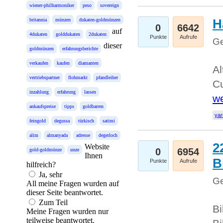
wiener-philharmoniker
peso
sovereign
H
britannia
münzen
dukaten-goldmünzen
0
6642
auf
4dukaten
golddukaten
2dukaten
Punkte
Aufrufe
Ge
dieser
goldmünzen
erfahrungsberichte
verkaufen
kaufen
diamanten
Al
vertriebspartner
flohmarkt
pfandleiher
Cu
inzahlung
erfahrung
lassen
we
ankaufspreise
tipps
goldbarren
yar
feingold
degussa
türkisch
satimi
alim
almanyada
adresse
degerloch
2
Website
0
6954
gold-goldmünze
unze
Ihnen
B
Punkte
Aufrufe
hilfreich?
Ja, sehr
Ge
All meine Fragen wurden auf
dieser Seite beantwortet.
Zum Teil
Bi
Meine Fragen wurden nur
teilweise beantwortet.