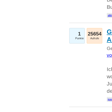
Bu
alti
G
1
25654
A
Punkte
Aufrufe
Ge
vo
Ic
w
Ju
d
juw