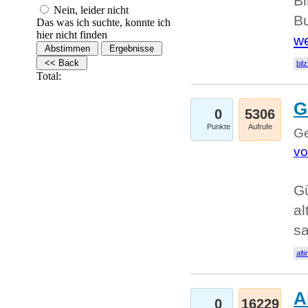
Bi
Nein, leider nicht
Bu
Das was ich suchte, konnte ich
hier nicht finden
we
bilz
Total:
G
0
5306
Punkte
Aufrufe
Ge
vo
Gü
al
sa
alti
A
0
16229