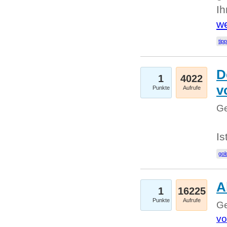
I
we
tip
D
1
4022
v
Punkte
Aufrufe
Ge
Is
gol
A
1
16225
Punkte
Aufrufe
Ge
vo