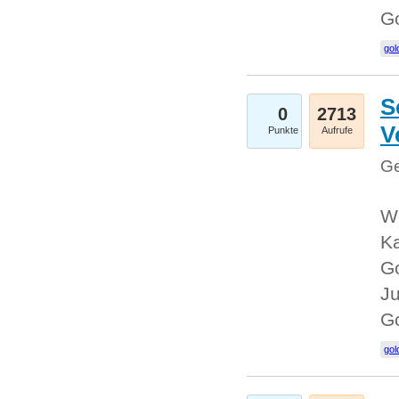
G
gol
S
0
2713
V
Punkte
Aufrufe
Ge
Wi
Ka
Go
Ju
G
gol