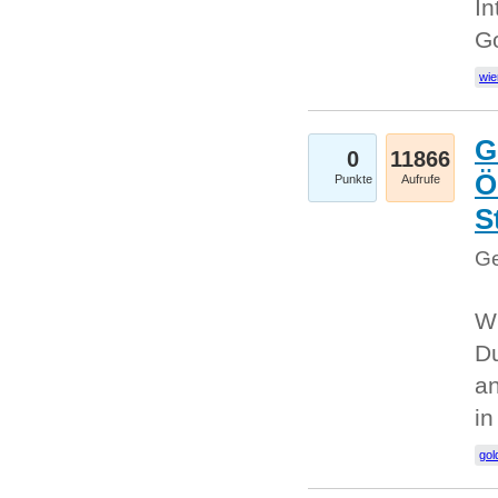
In
G
wie
G
0
11866
Ö
Punkte
Aufrufe
S
Ge
Wi
Du
an
i
gol