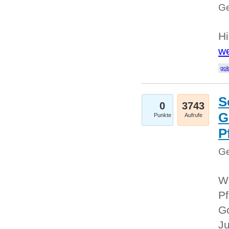
Ge
Hi
we
gol
S
0
3743
G
Punkte
Aufrufe
P
Ge
Wi
Pf
Go
Ju