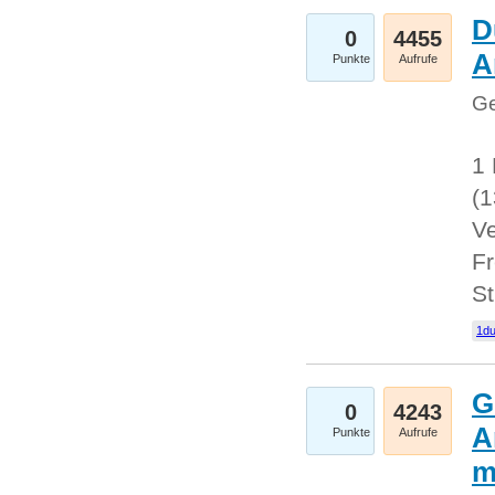
D
0
4455
A
Punkte
Aufrufe
Ge
1 
(
Ve
Fr
St
1du
G
0
4243
A
Punkte
Aufrufe
m