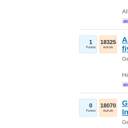
Al
alti
A
1
18325
fi
Punkte
Aufrufe
Ge
H
al
G
0
18070
I
Punkte
Aufrufe
Ge