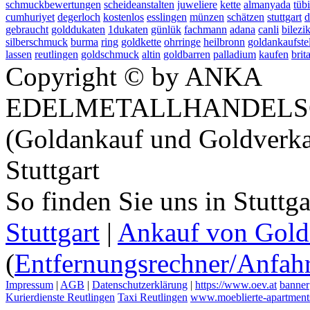
schmuckbewertungen
scheideanstalten
juweliere
kette
almanyada
tüb
cumhuriyet
degerloch
kostenlos
esslingen
münzen
schätzen
stuttgart
d
gebraucht
golddukaten
1dukaten
günlük
fachmann
adana
canli
bilezi
silberschmuck
burma
ring
goldkette
ohrringe
heilbronn
goldankaufste
lassen
reutlingen
goldschmuck
altin
goldbarren
palladium
kaufen
brit
Copyright © by ANKA
EDELMETALLHANDELS
(Goldankauf und Goldverka
Stuttgart
So finden Sie uns in Stuttg
Stuttgart
|
Ankauf von Gold 
(
Entfernungsrechner/Anfahr
Impressum
|
AGB
|
Datenschutzerklärung
|
https://www.oev.at
banner
Kurierdienste Reutlingen
Taxi Reutlingen
www.moeblierte-apartments-