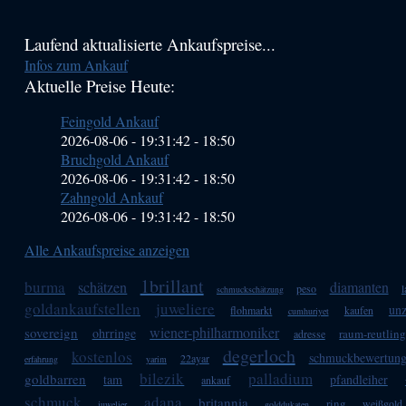
Haupt-
Laufend aktualisierte Ankaufspreise...
Infos zum Ankauf
Sidebar
Aktuelle Preise Heute:
(Primary)
Feingold Ankauf
2026-08-06 - 19:31:42
-
18:50
Bruchgold Ankauf
2026-08-06 - 19:31:42
-
18:50
Zahngold Ankauf
2026-08-06 - 19:31:42
-
18:50
Alle Ankaufspreise anzeigen
1brillant
burma
schätzen
diamanten
peso
l
schmuckschätzung
goldankaufstellen
juweliere
un
flohmarkt
kaufen
cumhuriyet
wiener-philharmoniker
sovereign
ohrringe
raum-reutlin
adresse
degerloch
kostenlos
schmuckbewertun
22ayar
erfahrung
yarim
bilezik
palladium
goldbarren
tam
pfandleiher
ankauf
schmuck
adana
britannia
ring
weißgold
juwelier
golddukaten