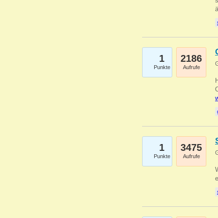
s
1
2186
G
Punkte
Aufrufe
O
w
1
3475
G
Punkte
Aufrufe
W