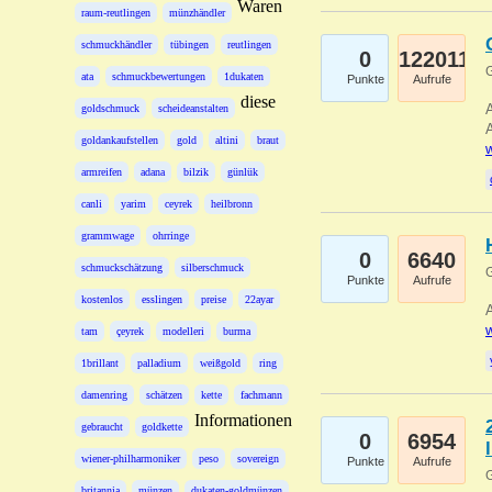
Waren
raum-reutlingen
münzhändler
schmuckhändler
tübingen
reutlingen
0
122011
G
ata
schmuckbewertungen
1dukaten
Punkte
Aufrufe
diese
A
goldschmuck
scheideanstalten
A
goldankaufstellen
gold
altini
braut
w
armreifen
adana
bilzik
günlük
canli
yarim
ceyrek
heilbronn
grammwage
ohrringe
0
6640
schmuckschätzung
silberschmuck
G
Punkte
Aufrufe
kostenlos
esslingen
preise
22ayar
A
w
tam
çeyrek
modelleri
burma
1brillant
palladium
weißgold
ring
damenring
schätzen
kette
fachmann
Informationen
gebraucht
goldkette
0
6954
wiener-philharmoniker
peso
sovereign
Punkte
Aufrufe
G
britannia
münzen
dukaten-goldmünzen