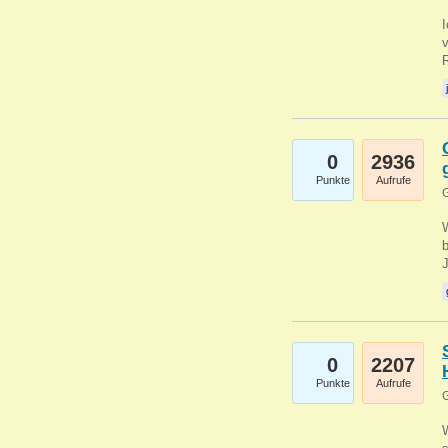
0
2936
Punkte
Aufrufe
G
b
0
2207
Punkte
Aufrufe
G
W