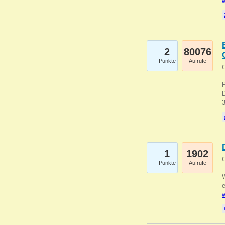
w
2
80076
Punkte
Aufrufe
G
1
1902
G
Punkte
Aufrufe
e
w