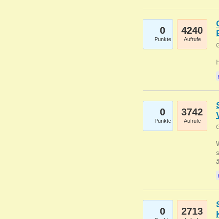
0
4240
Punkte
Aufrufe
G
0
3742
Punkte
Aufrufe
G
W
s
0
2713