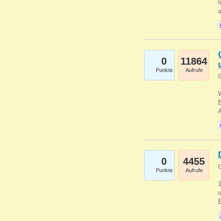
I
a
0
11864
Punkte
Aufrufe
G
B
0
4455
G
Punkte
Aufrufe
u