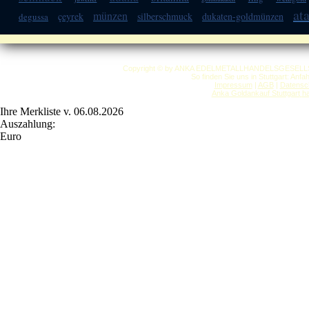
at
münzen
çeyrek
silberschmuck
dukaten-goldmünzen
degussa
Copyright © by ANKA EDELMETALLHANDELSGESELLSCHAF
So finden Sie uns in Stuttgart: Anf
Impressum
|
AGB
|
Datensc
Anka Goldankauf Stuttgart
h
Ihre Merkliste v. 06.08.2026
Auszahlung:
Euro