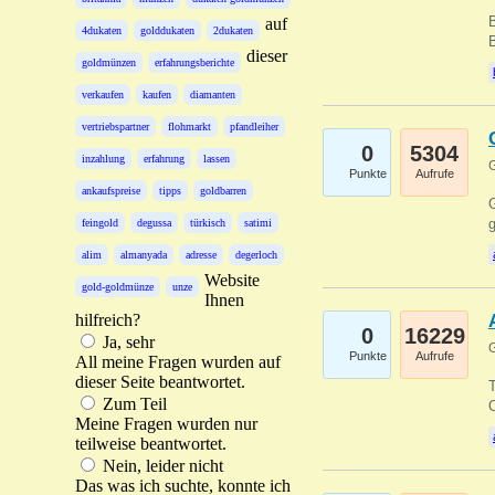
B
auf
4dukaten
golddukaten
2dukaten
B
dieser
goldmünzen
erfahrungsberichte
verkaufen
kaufen
diamanten
vertriebspartner
flohmarkt
pfandleiher
0
5304
inzahlung
erfahrung
lassen
G
Punkte
Aufrufe
ankaufspreise
tipps
goldbarren
G
g
feingold
degussa
türkisch
satimi
alim
almanyada
adresse
degerloch
Website
gold-goldmünze
unze
Ihnen
hilfreich?
0
16229
Ja, sehr
G
Punkte
Aufrufe
All meine Fragen wurden auf
dieser Seite beantwortet.
T
Zum Teil
O
Meine Fragen wurden nur
teilweise beantwortet.
Nein, leider nicht
Das was ich suchte, konnte ich