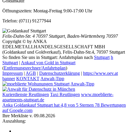
Goldankauf
Öffnungszeiten:
Montag-Freitag 9:00-17:00 Uhr
Telefon:
(0711) 91277944
Felix-Dahn-Str. 4
70597 Stuttgart
,
Baden-Württemberg
70597
Copyright © by ANKA
EDELMETALLHANDELSGESELLSCHAFT MBH
(Goldankauf und Goldverkauf), Felix-Dahn-Str.4, 70597 Stuttgart
So finden Sie uns in Stuttgart: Anfahrtsplan nach
Stuttgart
h
Stuttgart
|
Ankauf von Gold in Stuttgart
(
Entfernungsrechner/Anfahrtsplan
)
Impressum
|
AGB
|
Datenschutzerklärung
|
https://www.oev.at
banner
KONTAKT
Anwalt-Tipp
Anwalt-Tipp
Kurierdienste Reutlingen
Taxi Reutlingen
www.moeblierte-
apartments-stuttgart.de
Anka Goldankauf Stuttgart
hat
4,8
von
5
Sternen
78
Bewertungen
auf Google.com
Ihre Merkliste v. 09.08.2026
Auszahlung: