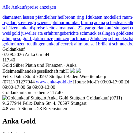
Alle Ankaufspreise anzeigen
diamanten
lassen
pfandleiher
heilbronn
ring
1dukaten
modelleri
raum-
fiyatlari
sovereign
wiener-philharmoniker
burma
adana
scheideanstalt
schätzen
ankaufspreise
kette
almanyada
22ayar
goldankauf
stuttgart
c
weißgold
juwelier
ata
erfahrungsberichte
schmuck
esslingen
goldkett
altini
peso
gold-goldmünze
münzen
fachmann
2dukaten
schmuckschä
goldmünzen
reutlingen
ankauf
ceyrek
alim
preise
1brillant
schmuckbe
Goldankauf
07.08.2026
Anka GmbH
117.40
Gold Silber Platin und Finanzen - Anka
Edelmetallhandelsgesellschaft mbH
Felix-Dahn-Str. 4
70597
Stuttgart
Baden-Wuerttemberg
(0711) 91277944
www.anka-gold.de
Hours:
Mo-Fr 09:00-17:00
Di
09:00-17:00
Sa 09:00-13:00
Goldankaufspreise heute
117.40
Anka Gold Stuttgart
Goldankauf
(0711)
91277944
Felix-Dahn-Str. 4, 70597 Stuttgart
4.8
von
5
Sterne -
58
Rezensionen
Anka Gold