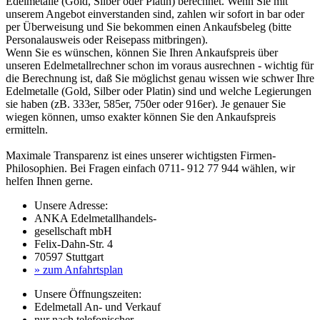
Edelmetalle (Gold, Silber oder Platin) berechnet. Wenn Sie mit
unserem Angebot einverstanden sind, zahlen wir sofort in bar oder
per Überweisung und Sie bekommen einen Ankaufsbeleg (bitte
Personalausweis oder Reisepass mitbringen).
Wenn Sie es wünschen, können Sie Ihren Ankaufspreis über
unseren
Edelmetallrechner
schon im voraus ausrechnen - wichtig für
die Berechnung ist, daß Sie möglichst genau wissen wie schwer Ihre
Edelmetalle (Gold, Silber oder Platin) sind und welche Legierungen
sie haben (zB. 333er, 585er, 750er oder 916er). Je genauer Sie
wiegen können, umso exakter können Sie den Ankaufspreis
ermitteln.
Maximale Transparenz ist eines unserer wichtigsten Firmen-
Philosophien. Bei Fragen einfach 0711- 912 77 944 wählen, wir
helfen Ihnen gerne.
Unsere Adresse:
ANKA Edelmetallhandels-
gesellschaft mbH
Felix-Dahn-Str. 4
70597 Stuttgart
» zum Anfahrtsplan
Unsere Öffnungszeiten:
Edelmetall An- und Verkauf
nur nach telefonischer