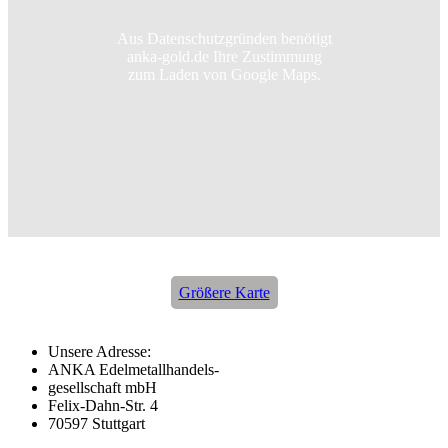
Aus Datenschutzgründen benötigt
anka-gold.de Ihre Zustimmung
zum Laden von Google Maps.
Größere Karte
Unsere Adresse:
ANKA Edelmetallhandels-
gesellschaft mbH
Felix-Dahn-Str. 4
70597 Stuttgart