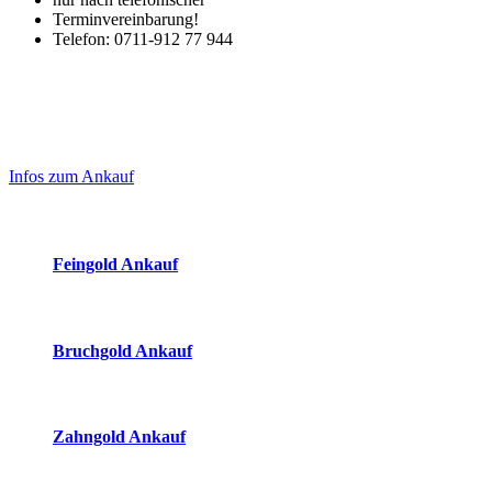
Terminvereinbarung!
Telefon: 0711-912 77 944
Laufend aktualisierte Ankaufspreise...
Haupt-
Sidebar
Infos zum Ankauf
(Primary)
Aktuelle Preise Heute:
Feingold Ankauf
2026-08-09 - 01:59:02
-
23:50
Bruchgold Ankauf
2026-08-09 - 01:59:02
-
23:50
Zahngold Ankauf
2026-08-09 - 01:59:02
-
23:50