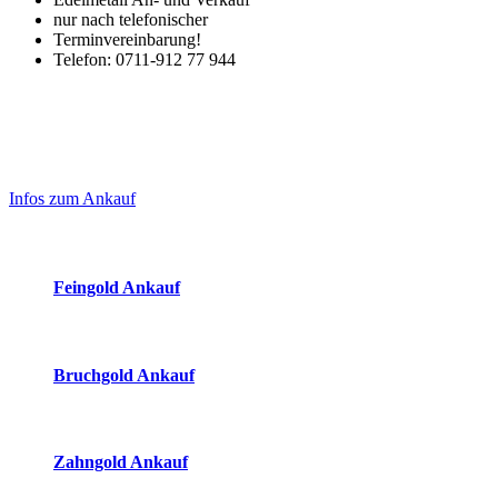
nur nach telefonischer
Terminvereinbarung!
Telefon: 0711-912 77 944
Laufend aktualisierte Ankaufspreise...
Haupt-
Sidebar
Infos zum Ankauf
(Primary)
Aktuelle Preise Heute:
Feingold Ankauf
2026-08-07 - 14:15:40
-
13:50
Bruchgold Ankauf
2026-08-07 - 14:15:40
-
13:50
Zahngold Ankauf