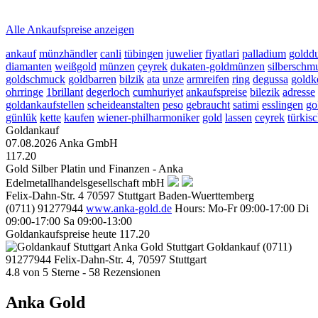
2026-08-07 - 14:15:40
-
13:50
Alle Ankaufspreise anzeigen
ankauf
münzhändler
canli
tübingen
juwelier
fiyatlari
palladium
goldd
diamanten
weißgold
münzen
çeyrek
dukaten-goldmünzen
silberschm
goldschmuck
goldbarren
bilzik
ata
unze
armreifen
ring
degussa
goldk
ohrringe
1brillant
degerloch
cumhuriyet
ankaufspreise
bilezik
adresse
goldankaufstellen
scheideanstalten
peso
gebraucht
satimi
esslingen
go
günlük
kette
kaufen
wiener-philharmoniker
gold
lassen
ceyrek
türkis
Goldankauf
07.08.2026
Anka GmbH
117.20
Gold Silber Platin und Finanzen - Anka
Edelmetallhandelsgesellschaft mbH
Felix-Dahn-Str. 4
70597
Stuttgart
Baden-Wuerttemberg
(0711) 91277944
www.anka-gold.de
Hours:
Mo-Fr 09:00-17:00
Di
09:00-17:00
Sa 09:00-13:00
Goldankaufspreise heute
117.20
Anka Gold Stuttgart
Goldankauf
(0711)
91277944
Felix-Dahn-Str. 4, 70597 Stuttgart
4.8
von
5
Sterne -
58
Rezensionen
Anka Gold