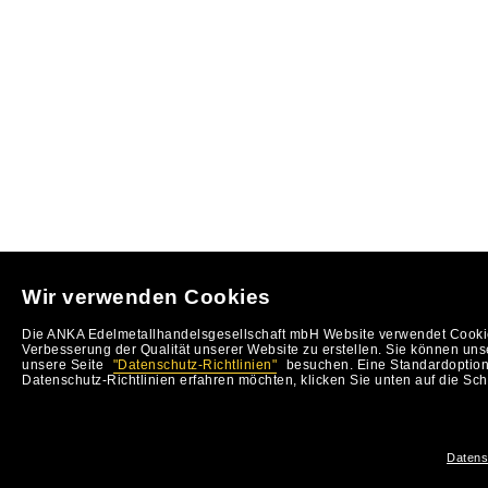
Wir verwenden Cookies
Die ANKA Edelmetallhandelsgesellschaft mbH Website verwendet Cookie
Verbesserung der Qualität unserer Website zu erstellen. Sie können uns
unsere Seite
"Datenschutz-Richtlinien"
besuchen. Eine Standardoption 
Datenschutz-Richtlinien erfahren möchten, klicken Sie unten auf die Sch
Datens