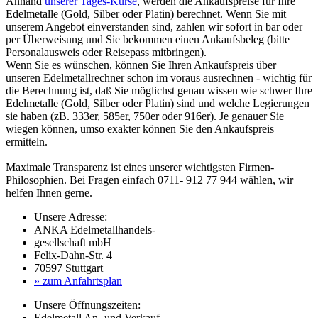
Anhand
unserer Tages-Kurse
, werden die Ankaufspreise für Ihre
Edelmetalle (Gold, Silber oder Platin) berechnet. Wenn Sie mit
unserem Angebot einverstanden sind, zahlen wir sofort in bar oder
per Überweisung und Sie bekommen einen Ankaufsbeleg (bitte
Personalausweis oder Reisepass mitbringen).
Wenn Sie es wünschen, können Sie Ihren Ankaufspreis über
unseren
Edelmetallrechner
schon im voraus ausrechnen - wichtig für
die Berechnung ist, daß Sie möglichst genau wissen wie schwer Ihre
Edelmetalle (Gold, Silber oder Platin) sind und welche Legierungen
sie haben (zB. 333er, 585er, 750er oder 916er). Je genauer Sie
wiegen können, umso exakter können Sie den Ankaufspreis
ermitteln.
Maximale Transparenz ist eines unserer wichtigsten Firmen-
Philosophien. Bei Fragen einfach 0711- 912 77 944 wählen, wir
helfen Ihnen gerne.
Unsere Adresse:
ANKA Edelmetallhandels-
gesellschaft mbH
Felix-Dahn-Str. 4
70597 Stuttgart
» zum Anfahrtsplan
Unsere Öffnungszeiten:
Edelmetall An- und Verkauf