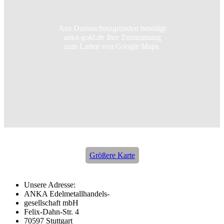
Aus Datenschutzgründen benötigt
anka-gold.de Ihre Zustimmung
zum Laden von Google Maps.
Größere Karte
Unsere Adresse:
ANKA Edelmetallhandels-
gesellschaft mbH
Felix-Dahn-Str. 4
70597 Stuttgart