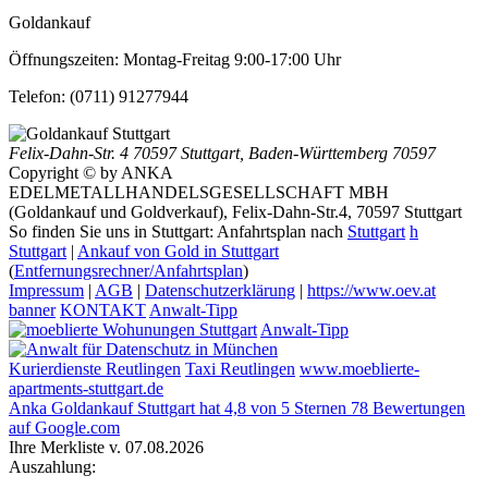
Goldankauf
Öffnungszeiten:
Montag-Freitag 9:00-17:00 Uhr
Telefon:
(0711) 91277944
Felix-Dahn-Str. 4
70597 Stuttgart
,
Baden-Württemberg
70597
Copyright © by ANKA
EDELMETALLHANDELSGESELLSCHAFT MBH
(Goldankauf und Goldverkauf), Felix-Dahn-Str.4, 70597 Stuttgart
So finden Sie uns in Stuttgart: Anfahrtsplan nach
Stuttgart
h
Stuttgart
|
Ankauf von Gold in Stuttgart
(
Entfernungsrechner/Anfahrtsplan
)
Impressum
|
AGB
|
Datenschutzerklärung
|
https://www.oev.at
banner
KONTAKT
Anwalt-Tipp
Anwalt-Tipp
Kurierdienste Reutlingen
Taxi Reutlingen
www.moeblierte-
apartments-stuttgart.de
Anka Goldankauf Stuttgart
hat
4,8
von
5
Sternen
78
Bewertungen
auf Google.com
Ihre Merkliste v. 07.08.2026
Auszahlung: