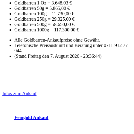
Goldbarren 1 Oz
=
3.648,03 €
Goldbarren 50g
=
5.865,00 €
Goldbarren 100g
=
11.730,00 €
Goldbarren 250g
=
29.325,00 €
Goldbarren 500g
=
58.650,00 €
Goldbarren 1000g
=
117.300,00 €
Alle Goldbarren-Ankaufpreise ohne Gewähr.
Telefonische Preisauskunft und Beratung unter 0711-912 77
944
(Stand Freitag den 7. August 2026 - 23:36:44)
Laufend aktualisierte Ankaufspreise...
Haupt-
Sidebar
Infos zum Ankauf
(Primary)
Aktuelle Preise Heute:
Feingold Ankauf
2026-08-07 - 23:36:44
-
22:50