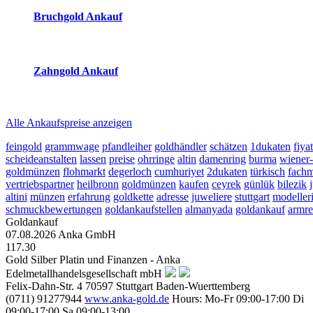
Bruchgold Ankauf
2026-08-07 - 23:36:44
-
22:50
Zahngold Ankauf
2026-08-07 - 23:36:44
-
22:50
Alle Ankaufspreise anzeigen
feingold
grammwage
pfandleiher
goldhändler
schätzen
1dukaten
fiyat
scheideanstalten
lassen
preise
ohrringe
altin
damenring
burma
wiener-
goldmünzen
flohmarkt
degerloch
cumhuriyet
2dukaten
türkisch
fach
vertriebspartner
heilbronn
goldmünzen
kaufen
ceyrek
günlük
bilezik
altini
münzen
erfahrung
goldkette
adresse
juweliere
stuttgart
modeller
schmuckbewertungen
goldankaufstellen
almanyada
goldankauf
armre
Goldankauf
07.08.2026
Anka GmbH
117.30
Gold Silber Platin und Finanzen - Anka
Edelmetallhandelsgesellschaft mbH
Felix-Dahn-Str. 4
70597
Stuttgart
Baden-Wuerttemberg
(0711) 91277944
www.anka-gold.de
Hours:
Mo-Fr 09:00-17:00
Di
09:00-17:00
Sa 09:00-13:00