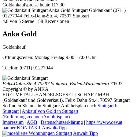
Goldankaufspreise heute
117.30
Anka Gold Stuttgart
Goldankauf
(0711)
91277944
Felix-Dahn-Str. 4, 70597 Stuttgart
4.8
von
5
Sterne -
58
Rezensionen
Anka Gold
Goldankauf
Öffnungszeiten:
Montag-Freitag 9:00-17:00 Uhr
Telefon:
(0711) 91277944
Felix-Dahn-Str. 4
70597 Stuttgart
,
Baden-Württemberg
70597
Copyright © by ANKA
EDELMETALLHANDELSGESELLSCHAFT MBH
(Goldankauf und Goldverkauf), Felix-Dahn-Str.4, 70597 Stuttgart
So finden Sie uns in Stuttgart: Anfahrtsplan nach
Stuttgart
h
Stuttgart
|
Ankauf von Gold in Stuttgart
(
Entfernungsrechner/Anfahrtsplan
)
Impressum
|
AGB
|
Datenschutzerklärung
|
https://www.oev.at
banner
KONTAKT
Anwalt-Tipp
Anwalt-Tipp