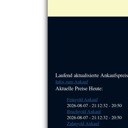
Haupt-
Laufend aktualisierte Ankaufspreis
Infos zum Ankauf
Sidebar
Aktuelle Preise Heute:
(Primary)
Feingold Ankauf
2026-08-07 - 21:12:32
-
20:50
Bruchgold Ankauf
2026-08-07 - 21:12:32
-
20:50
Zahngold Ankauf