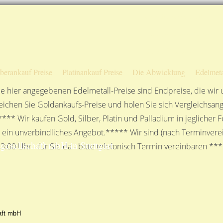
Sofortige Auszahlung!
Das sagen unsere Kunden
Unsere Öffnungszeiten
lberankauf Preise
Platinankauf Preise
Die Abwicklung
Edelmeta
e hier angegebenen Edelmetall-Preise sind Endpreise, die wir
ichen Sie Goldankaufs-Preise und holen Sie sich Vergleichsang
**** Wir kaufen Gold, Silber, Platin und Palladium in jeglicher
n ein unverbindliches Angebot.***** Wir sind (nach Terminverei
sellschaft mbH in Stuttgart
3:00 Uhr - für Sie da - bitte telefonisch Termin vereinbaren **
aft mbH