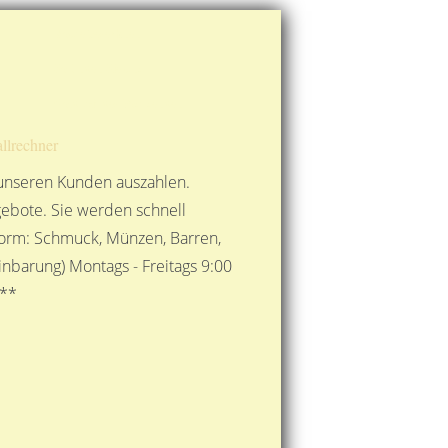
Route berechnen
So finden Sie uns
Gold mit der Post senden
llrechner
 unseren Kunden auszahlen.
ebote. Sie werden schnell
 Form: Schmuck, Münzen, Barren,
nbarung) Montags - Freitags 9:00
***