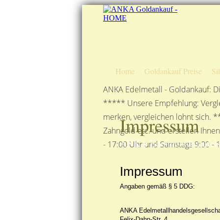
Home
Goldankauf Preise
Si
ANKA Edelmetall - Goldankauf: Di
***** Unsere Empfehlung: Vergle
merken, vergleichen lohnt sich. *
Impressum
Zahngold etc. und erstellen Ihne
ANKA Edelmetallhandelsge
- 17:00 Uhr und Samstags 9:00 - 1
Impressum
Angaben gemäß § 5 DDG:
ANKA Edelmetallhandelsgesellsch
Felix-Dahn-Str. 4