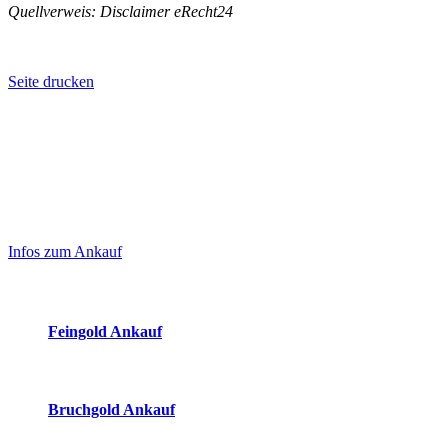
Quellverweis: Disclaimer eRecht24
Seite drucken
Laufend aktualisierte Ankaufspreise...
Haupt-
Sidebar
Infos zum Ankauf
(Primary)
Aktuelle Preise Heute:
Feingold Ankauf
2026-08-07 - 15:12:41
-
14:50
Bruchgold Ankauf