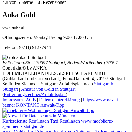
4.8
von
5
Sterne -
58
Rezensionen
Anka Gold
Goldankauf
Öffnungszeiten:
Montag-Freitag 9:00-17:00 Uhr
Telefon:
(0711) 91277944
Felix-Dahn-Str. 4
70597 Stuttgart
,
Baden-Württemberg
70597
Copyright © by ANKA
EDELMETALLHANDELSGESELLSCHAFT MBH
(Goldankauf und Goldverkauf), Felix-Dahn-Str.4, 70597 Stuttgart
So finden Sie uns in Stuttgart: Anfahrtsplan nach
Stuttgart
h
Stuttgart
|
Ankauf von Gold in Stuttgart
(
Entfernungsrechner/Anfahrtsplan
)
Impressum
|
AGB
|
Datenschutzerklärung
|
https://www.oev.at
banner
KONTAKT
Anwalt-Tipp
Anwalt-Tipp
Kurierdienste Reutlingen
Taxi Reutlingen
www.moeblierte-
apartments-stuttgart.de
Anka Goldankauf Stuttgart
hat
4,8
von
5
Sternen
78
Bewertungen