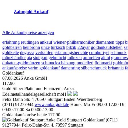
2026-08-07 - 15:12:41
-
14:50
Zahngold Ankauf
2026-08-07 - 15:12:41
-
14:50
Alle Ankaufspreise anzeigen
erfahrung
reutlingen
ankauf
wiener-philharmoniker
diamanten
tipps
b
goldbarren
heilbronn
unze
türkisch
bilzik
22ayar
goldankaufstellen
sa
goldkette
degussa
verkaufen
erfahrungsberichte
cumhuriyet
schmuck
münzhändler
ata
stuttgart
gebraucht
münzen
armreifen
altini
grammw
dukaten-goldmünzen
schmuckschätzung
modelleri
flohmarkt
goldmü
ankaufspreise
yarim
goldankauf
damenring
silberschmuck
britannia
f
Goldankauf
07.08.2026
Anka GmbH
117.90
Gold Silber Platin und Finanzen - Anka
Edelmetallhandelsgesellschaft mbH
Felix-Dahn-Str. 4
70597
Stuttgart
Baden-Wuerttemberg
(0711) 91277944
www.anka-gold.de
Hours:
Mo-Fr 09:00-17:00
Di
09:00-17:00
Sa 09:00-13:00
Goldankaufspreise heute
117.90
Anka Gold Stuttgart
Goldankauf
(0711)
91277944
Felix-Dahn-Str. 4, 70597 Stuttgart