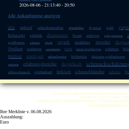
2026-08-06 - 21:13:40
-
20:50
Alle Ankaufspreise anzeigen
ata
çeyr
ankauf
scheideanstalten
gold
fiyatlari
pfandleiher
diamanten
flohmarkt
günlük
braut
adresse
gold-goldmünze
degus
ceyrek
juwelier
inzahlung
goldbarren
schmuck
bilezik
tam
1brillant
bil
esslingen
schätzen
raum-reutlingen
münzhändler
preise
stuttgart
britannia
dukaten-goldmünzen
ankaufspreise
schmuckschätzun
degerloch
erfahrungsberichte
verkaufen
adana
b
türkisch
schmuckhändler
goldankauf
silberschmuck
Copyright © by ANKA EDELMETALLHANDELSGESELLSCHAF
So finden Sie uns in Stuttgart: Anf
Impressum
|
AGB
|
Datenschutzerklärung
|
KONTAKT
Anwalt-Tip
Anka Goldankauf Stuttgart
h
Ihre Merkliste v. 06.08.2026
Auszahlung:
Euro