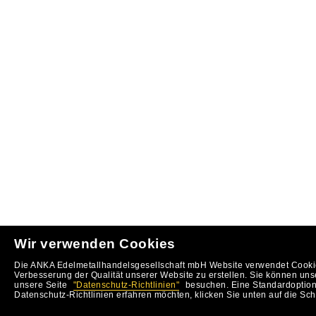
Wir verwenden Cookies
Die ANKA Edelmetallhandelsgesellschaft mbH Website verwendet Cookie
Verbesserung der Qualität unserer Website zu erstellen. Sie können uns
unsere Seite
"Datenschutz-Richtlinien"
besuchen. Eine Standardoption 
Datenschutz-Richtlinien erfahren möchten, klicken Sie unten auf die Sch