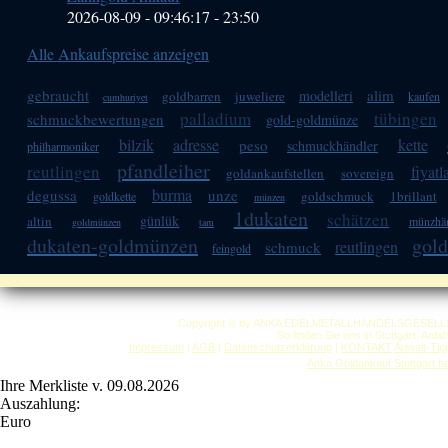
2026-08-09 - 09:46:17
-
23:50
Alle Ankaufspreise anzeigen
gebraucht
alim
modelleri
goldbarren
juweliere
kaufen
cumhuriyet
palladium
tübingen
schmuckbewertungen
gold-goldmünze
bilzik
adresse
kette
peso
schmuckhändler
philharmoniker
pfandleiher
reutlingen
fiyatl
goldankaufstellen
sovereign
burma
degussa
unze
goldschmuck
1brillant
goldkette
münzen
1dukaten
schätzen
günlük
altin
münzhän
goldmünzen
tam
dukaten-goldmünzen
gol
reutlingen
schmuck
feingold
Copyright © by ANKA EDELMETALLHANDELSGESELLSCHAF
So finden Sie uns in Stuttgart: Anf
Impressum
|
AGB
|
Datenschutzerklärung
|
KONTAKT
Anwalt-Tip
Anka Goldankauf Stuttgart
h
Ihre Merkliste v. 09.08.2026
Auszahlung:
Euro