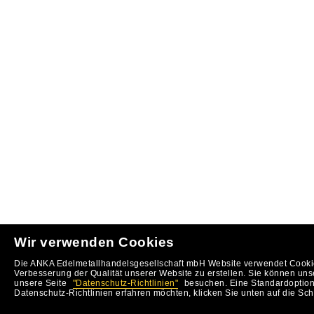
Wir verwenden Cookies
Die ANKA Edelmetallhandelsgesellschaft mbH Website verwendet Cookie
Verbesserung der Qualität unserer Website zu erstellen. Sie können uns
unsere Seite
"Datenschutz-Richtlinien"
besuchen. Eine Standardoption 
Datenschutz-Richtlinien erfahren möchten, klicken Sie unten auf die Sch