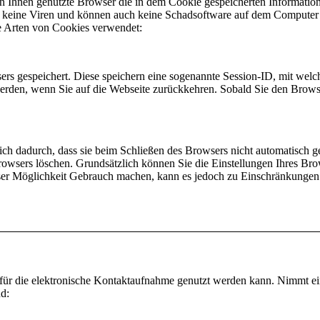
von Ihnen genutzte Browser die in dem Cookie gespeicherten Informatio
 keine Viren und können auch keine Schadsoftware auf dem Computer in
e Arten von Cookies verwendet:
rs gespeichert. Diese speichern eine sogenannte Session-ID, mit wel
rden, wenn Sie auf die Webseite zurückkehren. Sobald Sie den Browse
ch dadurch, dass sie beim Schließen des Browsers nicht automatisch gel
rowsers löschen. Grundsätzlich können Sie die Einstellungen Ihres Bro
r Möglichkeit Gebrauch machen, kann es jedoch zu Einschränkungen 
s für die elektronische Kontaktaufnahme genutzt werden kann. Nimmt e
nd: