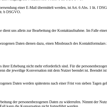
ersendung einer E-Mail übermittelt werden, ist Art. 6 Abs. 1 lit. f DS
 lit. b DSGVO.
dient uns allein zur Bearbeitung der Kontaktaufnahme. Im Falle einer 
zogenen Daten dienen dazu, einen Missbrauch des Kontaktformulars zu
es ihrer Erhebung nicht mehr erforderlich sind. Für die personenbezo
, wenn die jeweilige Konversation mit dem Nutzer beendet ist. Beendet
genen Daten werden spätestens nach einer Frist von sieben Tagen gel
rarbeitung der personenbezogenen Daten zu widerrufen. Nimmt der Nutze
all kann die Konversation nicht fortgeführt werden.