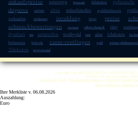
ankaufspreise
gebraucht
sovereign
4dukaten
flohmarkt
degussa
altin
münzhändler
golda
goldmünzen
satimi
inzahlung
preise
sch
verkaufen
peso
erfahrung
schmuckbewertungen
ring
reutling
silberschmuck
juweliere
fiyatlari
armreifen
weißgold
1dukaten
alim
fach
ata
tam
raum-reutlingen
britannia
bilezik
gold
wiener-philharmoni
2dukaten
postversand
Copyright © by ANKA EDELMETALLHANDELSGESELLSCHAF
So finden Sie uns in Stuttgart: Anf
Impressum
|
AGB
|
Datenschutzerklärung
|
KONTAKT
Anwalt-Tip
Anka Goldankauf Stuttgart
h
Ihre Merkliste v. 06.08.2026
Auszahlung:
Euro