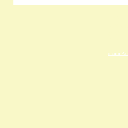
Unsere 
ANKA Ede
gesellsch
Felix-Dah
70597 Stu
» zum Anf