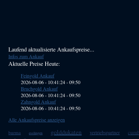
Haupt-
Laufend aktualisierte Ankaufspreise...
Infos zum Ankauf
Sidebar
Aktuelle Preise Heute:
(Primary)
Feingold Ankauf
2026-08-06 - 10:41:24
-
09:50
Bruchgold Ankauf
2026-08-06 - 10:41:24
-
09:50
Zahngold Ankauf
2026-08-06 - 10:41:24
-
09:50
Alle Ankaufspreise anzeigen
golddukaten
cumh
vertriebspartner
burma
esslingen