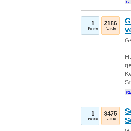
sc
G
1
2186
v
Punkte
Aufrufe
Ge
H
ge
Ke
S
gr
S
1
3475
S
Punkte
Aufrufe
Ge