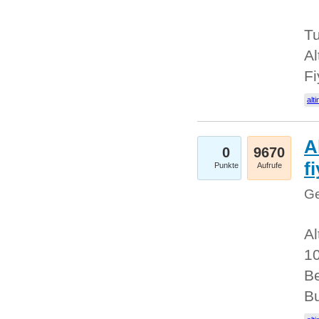
Tu
Al
Fi
alti
A
0
9670
f
Punkte
Aufrufe
Ge
Al
10
Be
Bu