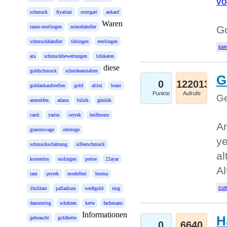
vo
schmuck
fiyatlari
stuttgart
ankauf
Waren
raum-reutlingen
münzhändler
Go
schmuckhändler
tübingen
reutlingen
juw
ata
schmuckbewertungen
1dukaten
diese
goldschmuck
scheideanstalten
G
0
122013
goldankaufstellen
gold
altini
braut
Punkte
Aufrufe
Ge
armreifen
adana
bilzik
günlük
canli
yarim
ceyrek
heilbronn
An
grammwage
ohrringe
ye
schmuckschätzung
silberschmuck
al
kostenlos
esslingen
preise
22ayar
Al
tam
çeyrek
modelleri
burma
cum
1brillant
palladium
weißgold
ring
damenring
schätzen
kette
fachmann
Informationen
H
gebraucht
goldkette
0
6640