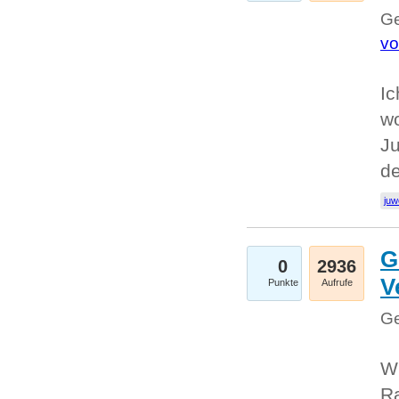
Ge
vo
Ic
w
Ju
d
juw
G
0
2936
V
Punkte
Aufrufe
Ge
Wi
Ra