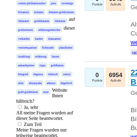
wiener-philharmoniker
peso
sovereign
Punkte
Aufrufe
Ge
britannia
münzen
dukaten-goldmünzen
auf
4dukaten
golddukaten
2dukaten
Al
dieser
goldmünzen
erfahrungsberichte
Cu
verkaufen
kaufen
diamanten
we
vertriebspartner
flohmarkt
pfandleiher
yar
inzahlung
erfahrung
lassen
ankaufspreise
tipps
goldbarren
2
0
6954
feingold
degussa
türkisch
satimi
B
Punkte
Aufrufe
alim
almanyada
adresse
degerloch
Website
Ge
gold-goldmünze
unze
Ihnen
hilfreich?
Ja, sehr
Bi
All meine Fragen wurden auf
Bi
dieser Seite beantwortet.
Zum Teil
Bu
Meine Fragen wurden nur
teilweise beantwortet.
we