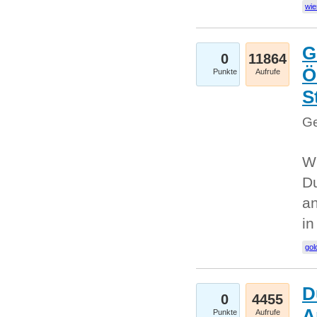
wie
G
0
11864
Ö
Punkte
Aufrufe
S
Ge
Wi
Du
an
i
gol
D
0
4455
A
Punkte
Aufrufe