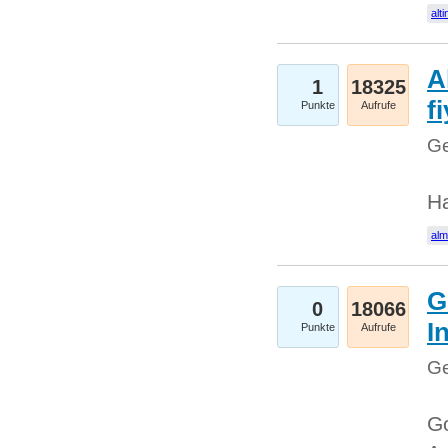
alti
A
1
18325
fi
Punkte
Aufrufe
Ge
H
al
G
0
18066
I
Punkte
Aufrufe
Ge
Go