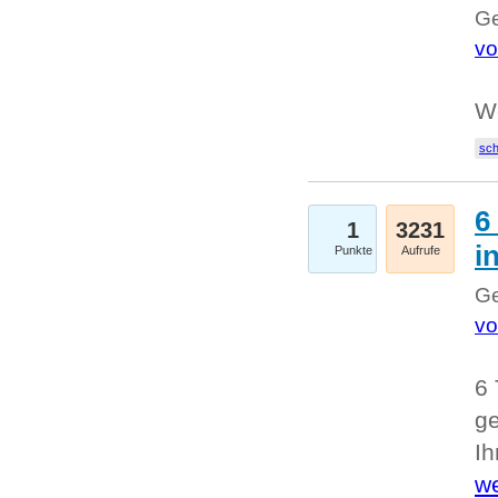
Ge
vo
W
sc
6
1
3231
i
Punkte
Aufrufe
Ge
vo
6 
ge
I
we