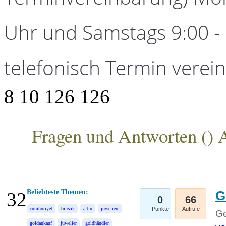
Uhr und Samstags 9:00 - 1
telefonisch Termin verei
8
10
126
126
Fragen und Antworten (
) 
ANKA Edelmetallhandelsgesellschaft mbH
Beliebteste Themen:
G
32
0
66
cumhuriyet
bilezik
altin
juweliere
Punkte
Aufrufe
Ge
goldankauf
juwelier
goldhändler