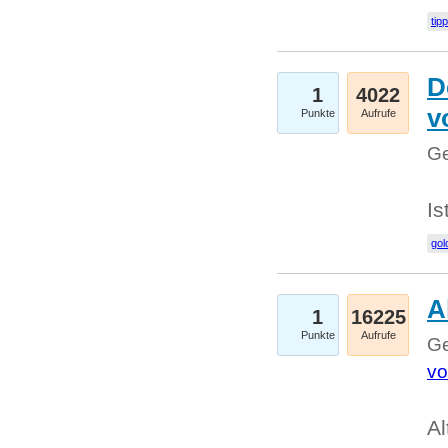
tip
D
1
4022
v
Punkte
Aufrufe
Ge
Is
gol
A
1
16225
Punkte
Aufrufe
Ge
vo
Al