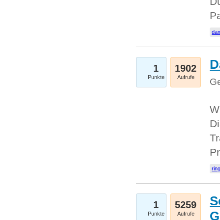
Du
Pa
dam
D
1
1902
Punkte
Aufrufe
Ge
W
Di
Tr
Pr
rin
S
1
5259
G
Punkte
Aufrufe