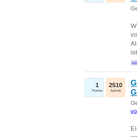
Ge
W
v
Al
is
sc
G
1
2510
G
Punkte
Aufrufe
Ge
vo
Ei