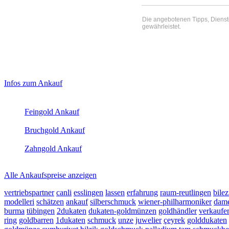
Die angebotenen Tipps, Dienste 
gewährleistet.
Haupt-
Laufend aktualisierte Ankaufspreise...
Infos zum Ankauf
Sidebar
Aktuelle Preise Heute:
(Primary)
Feingold Ankauf
2026-08-07 - 00:45:17
-
23:50
Bruchgold Ankauf
2026-08-07 - 00:45:17
-
23:50
Zahngold Ankauf
2026-08-07 - 00:45:17
-
23:50
Alle Ankaufspreise anzeigen
vertriebspartner
canli
esslingen
lassen
erfahrung
raum-reutlingen
bilez
modelleri
schätzen
ankauf
silberschmuck
wiener-philharmoniker
dame
burma
tübingen
2dukaten
dukaten-goldmünzen
goldhändler
verkaufe
ring
goldbarren
1dukaten
schmuck
unze
juwelier
çeyrek
golddukaten