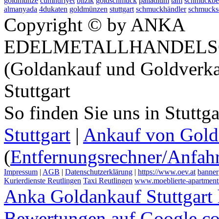
goldmünze
cumhuriyet
bilzik
goldschmuck
palladium
tam
schmuckbe
almanyada
4dukaten
goldmünzen
stuttgart
schmuckhändler
schmucks
Copyright © by ANKA
EDELMETALLHANDELS
(Goldankauf und Goldverka
Stuttgart
So finden Sie uns in Stuttg
Stuttgart
|
Ankauf von Gold 
(
Entfernungsrechner/Anfahr
Impressum
|
AGB
|
Datenschutzerklärung
|
https://www.oev.at
banner
Kurierdienste Reutlingen
Taxi Reutlingen
www.moeblierte-apartments-
Anka Goldankauf Stuttgart
Bewertungen auf Google.c