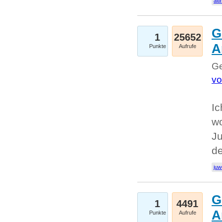
alti
G
1
25652
A
Punkte
Aufrufe
Ge
vo
Ic
w
Ju
d
juw
G
1
4491
A
Punkte
Aufrufe