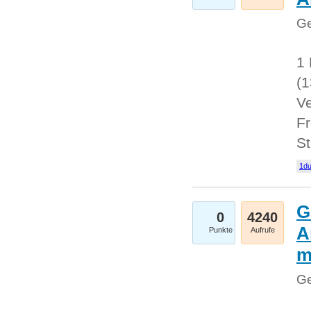
Ge
1 
(
Ve
Fr
St
1du
G
0
4240
A
Punkte
Aufrufe
m
Ge