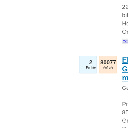
22
bi
He
Ö
22a
E
2
80077
G
Punkte
Aufrufe
Ge
Pr
85
Gr