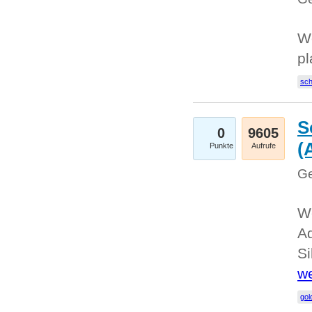
Wo
pl
sc
S
0
9605
(
Punkte
Aufrufe
Ge
We
A
Si
we
go