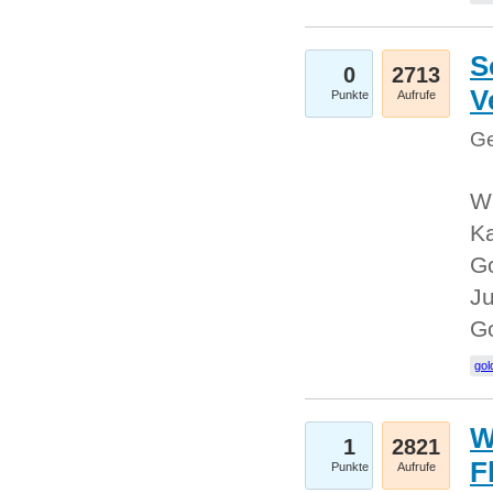
S
0
2713
V
Punkte
Aufrufe
Ge
Wi
Ka
Go
Ju
G
gol
W
1
2821
F
Punkte
Aufrufe