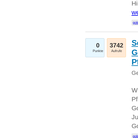
Hi
we
gol
S
0
3742
G
Punkte
Aufrufe
P
Ge
Wi
Pf
Go
Ju
G
gol