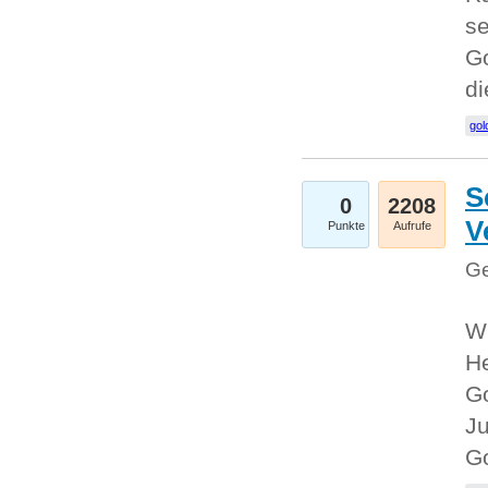
se
Go
d
gol
S
0
2208
V
Punkte
Aufrufe
Ge
Wi
He
Go
Ju
G