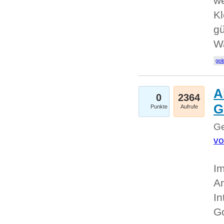
we
Kl
gü
W
gol
A
0
2364
G
Punkte
Aufrufe
Ge
vo
Im
An
In
G