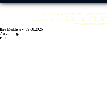
Copyright © by ANKA EDELMETALLHANDELSGESELLSCHAF
So finden Sie uns in Stuttgart: Anf
Impressum
|
AGB
|
Datenschutzerklärung
|
KONTAKT
Anwalt-Tip
Anka Goldankauf Stuttgart
h
Ihre Merkliste v. 09.08.2026
Auszahlung:
Euro