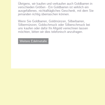
Übrigens, wir kaufen und verkaufen auch Goldbarren in
verschieden Größen - Ein Goldbarren ist wirklich ein
ausgefallenes, nichtalltägliches Geschenk, mit dem Sie
jemanden richtig überraschen können.
Wenn Sie Goldbarren, Goldmünzen, Silberbarren,
Silbermünzen, Goldschmuck oder Silberschmuck bei
uns kaufen oder dafür Ihr Altgold verrechnen lassen
möchten, bitten wir dies telefonisch anzufragen.
Weitere Edelmetalle
Unsere 
ANKA Ede
gesellsch
Felix-Dah
70597 Stu