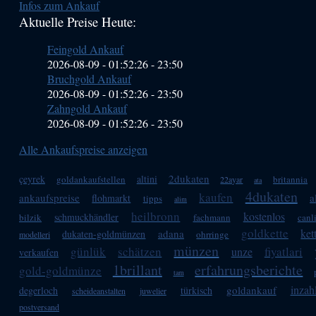
Infos zum Ankauf
Sidebar
Aktuelle Preise Heute:
(Primary)
Feingold Ankauf
2026-08-09 - 01:52:26
-
23:50
Bruchgold Ankauf
2026-08-09 - 01:52:26
-
23:50
Zahngold Ankauf
2026-08-09 - 01:52:26
-
23:50
Alle Ankaufspreise anzeigen
2dukaten
çeyrek
altini
goldankaufstellen
britannia
22ayar
ata
4dukaten
kaufen
ankaufspreise
a
flohmarkt
tipps
alim
heilbronn
kostenlos
schmuckhändler
bilzik
fachmann
canl
goldkette
ket
adana
dukaten-goldmünzen
ohrringe
modelleri
münzen
günlük
schätzen
fiyatlari
unze
verkaufen
1brillant
erfahrungsberichte
gold-goldmünze
tam
inzah
goldankauf
degerloch
türkisch
scheideanstalten
juwelier
postversand