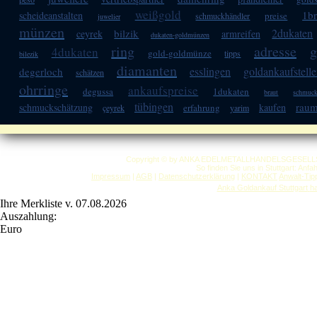
weißgold
1br
scheideanstalten
preise
schmuckhändler
juwelier
münzen
2dukaten
bilzik
ceyrek
armreifen
dukaten-goldmünzen
ring
adresse
g
4dukaten
gold-goldmünze
tipps
bilezik
diamanten
esslingen
goldankaufstell
degerloch
schätzen
ohrringe
ankaufspreise
degussa
1dukaten
braut
schmuck
tübingen
raum
schmuckschätzung
kaufen
erfahrung
çeyrek
yarim
Copyright © by ANKA EDELMETALLHANDELSGESELLSCHAF
So finden Sie uns in Stuttgart: Anf
Impressum
|
AGB
|
Datenschutzerklärung
|
KONTAKT
Anwalt-Tip
Anka Goldankauf Stuttgart
h
Ihre Merkliste v. 07.08.2026
Auszahlung:
Euro