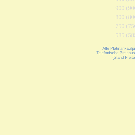
900 (900
800 (800
750 (750
585 (585
Alle Platinankaufp
Telefonische Preisaus
(Stand Freit