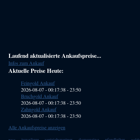
Haupt-
Laufend aktualisierte Ankaufspreise...
Infos zum Ankauf
Sidebar
Aktuelle Preise Heute:
(Primary)
Feingold Ankauf
2026-08-07 - 00:17:38
-
23:50
Bruchgold Ankauf
2026-08-07 - 00:17:38
-
23:50
Zahngold Ankauf
2026-08-07 - 00:17:38
-
23:50
Alle Ankaufspreise anzeigen
juweliere
damenring
vertriebspartner
pfandleiher
gold
peso